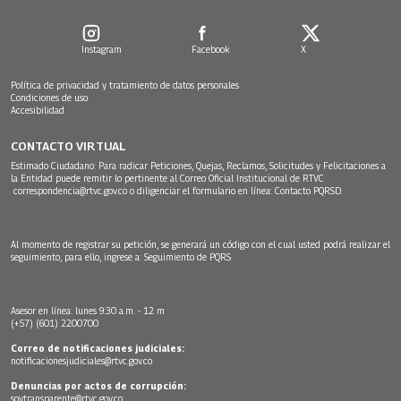
Instagram
Facebook
X
Política de privacidad y tratamiento de datos personales
Condiciones de uso
Accesibilidad
CONTACTO VIRTUAL
Estimado Ciudadano: Para radicar Peticiones, Quejas, Reclamos, Solicitudes y Felicitaciones a
la Entidad puede remitir lo pertinente al Correo Oficial Institucional de RTVC
correspondencia@rtvc.gov.co
o diligenciar el formulario en línea:
Contacto PQRSD.
Al momento de registrar su petición, se generará un código con el cual usted podrá realizar el
seguimiento, para ello, ingrese a:
Seguimiento de PQRS
Asesor en línea: lunes 9:30 a.m. - 12 m
(+57) (601) 2200700
Correo de notificaciones judiciales:
notificacionesjudiciales@rtvc.gov.co
Denuncias por actos de corrupción:
soytransparente@rtvc.gov.co