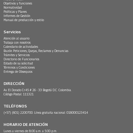
Objetivos y funciones
Normatividad
Políticas y Planes
Informes de Gestión
Manual de producción y estilo
Servicios
Atención al usuario
Trabaja con nosotros
Calendario de actividades
Buzón Peticiones, Quejas, Reclamos y Denuncias
Trámites y Servicios
Directorio de Funcionarios
Estado de su solicitud
Términos y Condiciones
Entrega de Obsequios
DIRECCIÓN
Av. El Dorado Cr.45 # 26 - 33 Bogotá D.C. Colombia.
Código Postal: 111321
TELÉFONOS
(+57) (601) 2200700. Línea gratuita nacional: 018000123414
HORARIO DE ATENCIÓN
Lunes a viernes de 8:00 a.m. a 5:00 p.m.