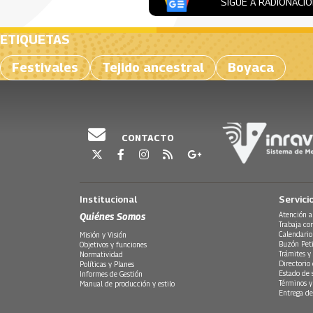
SIGUE A RADIONACI
ETIQUETAS
Festivales
Tejido ancestral
Boyaca
CONTACTO
Institucional
Servici
Quiénes Somos
Atención a
Trabaja co
Calendario
Misión y Visión
Buzón Peti
Objetivos y funciones
Trámites y 
Normatividad
Directorio
Políticas y Planes
Estado de 
Informes de Gestión
Términos y
Manual de producción y estilo
Entrega de