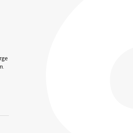
orge
m.