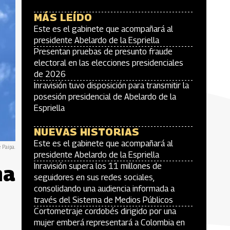
MÁS LEÍDO
Este es el gabinete que acompañará al
presidente Abelardo de la Espriella
Presentan pruebas de presunto fraude
electoral en las elecciones presidenciales
de 2026
Inravisión tuvo disposición para transmitir la
posesión presidencial de Abelardo de la
Espriella
NUEVAS HISTORIAS
Este es el gabinete que acompañará al
e Paipa.
presidente Abelardo de la Espriella
na
Inravisión supera los 11 millones de
seguidores en sus redes sociales,
consolidando una audiencia informada a
través del Sistema de Medios Públicos
Cortometraje cordobés dirigido por una
mujer emberá representará a Colombia en