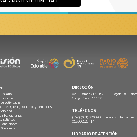
ONAL Y MANTENTE CONECTADO
os
DIRECCIÓN
l usuario
Av. El Dorado Cr.45 # 26 - 33 Bogotá D.C. Colom
n nosotros
Código Postal: 111321
 de actividades
ciones, Quejas, Reclamos y Denuncias
TELÉFONOS
Servicios
 de Funcionarios
(+57) (601) 2200700. Línea gratuita nacional:
su solicitud
018000123414
 Condiciones
 Obsequios
HORARIO DE ATENCIÓN