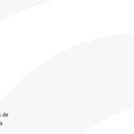
s de
a