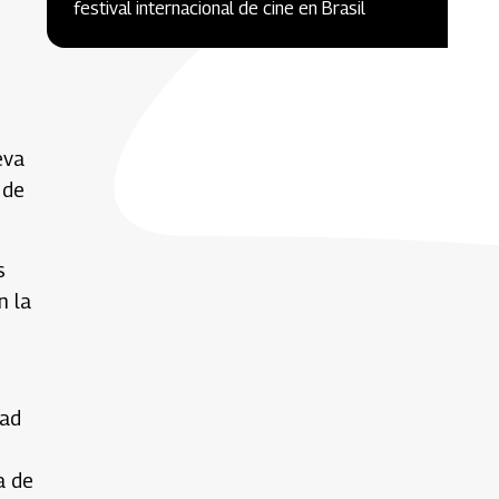
festival internacional de cine en Brasil
eva
 de
s
n la
dad
a de