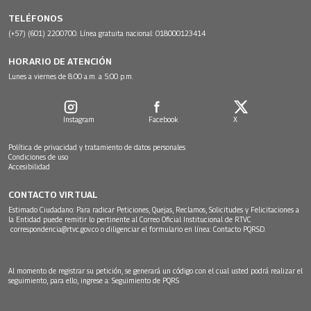
TELÉFONOS
(+57) (601) 2200700. Línea gratuita nacional: 018000123414
HORARIO DE ATENCIÓN
Lunes a viernes de 8:00 a.m. a 5:00 p.m.
Instagram
Facebook
X
Política de privacidad y tratamiento de datos personales
Condiciones de uso
Accesibilidad
CONTACTO VIRTUAL
Estimado Ciudadano: Para radicar Peticiones, Quejas, Reclamos, Solicitudes y Felicitaciones a
la Entidad puede remitir lo pertinente al Correo Oficial Institucional de RTVC
correspondencia@rtvc.gov.co
o diligenciar el formulario en línea:
Contacto PQRSD.
Al momento de registrar su petición, se generará un código con el cual usted podrá realizar el
seguimiento, para ello, ingrese a:
Seguimiento de PQRS