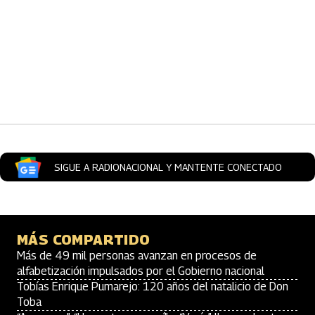
Artículos Player
SIGUE A RADIONACIONAL Y MANTENTE CONECTADO
MÁS COMPARTIDO
Más de 49 mil personas avanzan en procesos de
alfabetización impulsados por el Gobierno nacional
Tobías Enrique Pumarejo: 120 años del natalicio de Don
Toba