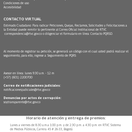
Condiciones de uso
Accesibilidad
CONTACTO VIRTUAL
Estimado Ciudadano: Para radicar Peticiones, Quejas, Reclamos, Solicitudes y Felicitaciones a
la Entidad puede remitir lo pertinente al Correo Oficial Institucional de RTVC
correspondencia@rtvc.gov.co
o diligenciar el formulario en línea:
Contacto PQRSD.
Al momento de registrar su petición, se generará un código con el cual usted podrá realizar el
seguimiento, para ello, ingrese a:
Seguimiento de PQRS
Asesor en línea: lunes 9:30 a.m. - 12 m
(+57) (601) 2200700
Correo de notificaciones judiciales:
notificacionesjudiciales@rtvc.gov.co
Denuncias por actos de corrupción:
soytransparente@rtvc.gov.co
Horario de atención y entrega de premios:
Lunes a viernes de 8:30 a.m.a 1:00 p.m. y de 2:30 p.m. a 4:30 p.m. en RTVC Sistema
de Medios Públicos, Carrera 45 # 26-33, Bogotá.