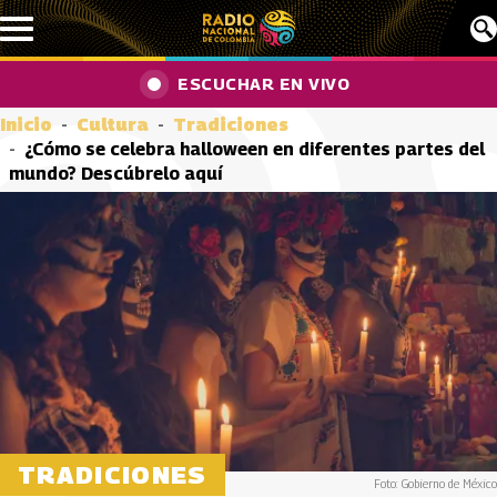
Pasar al contenido principal
ESCUCHAR EN VIVO
Inicio
Cultura
Tradiciones
¿Cómo se celebra halloween en diferentes partes del
mundo? Descúbrelo aquí
TRADICIONES
Foto: Gobierno de México