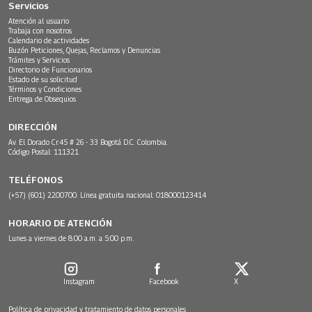
Servicios
Atención al usuario
Trabaja con nosotros
Calendario de actividades
Buzón Peticiones, Quejas, Reclamos y Denuncias
Trámites y Servicios
Directorio de Funcionarios
Estado de su solicitud
Términos y Condiciones
Entrega de Obsequios
DIRECCIÓN
Av. El Dorado Cr.45 # 26 - 33 Bogotá D.C. Colombia.
Código Postal: 111321
TELÉFONOS
(+57) (601) 2200700. Línea gratuita nacional: 018000123414
HORARIO DE ATENCIÓN
Lunes a viernes de 8:00 a.m. a 5:00 p.m.
Instagram
Facebook
X
Política de privacidad y tratamiento de datos personales