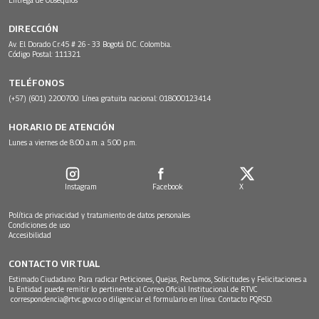
DIRECCIÓN
Av. El Dorado Cr.45 # 26 - 33 Bogotá D.C. Colombia.
Código Postal: 111321
TELÉFONOS
(+57) (601) 2200700. Línea gratuita nacional: 018000123414
HORARIO DE ATENCIÓN
Lunes a viernes de 8:00 a.m. a 5:00 p.m.
Instagram
Facebook
X
Política de privacidad y tratamiento de datos personales
Condiciones de uso
Accesibilidad
CONTACTO VIRTUAL
Estimado Ciudadano: Para radicar Peticiones, Quejas, Reclamos, Solicitudes y Felicitaciones a
la Entidad puede remitir lo pertinente al Correo Oficial Institucional de RTVC
correspondencia@rtvc.gov.co
o diligenciar el formulario en línea:
Contacto PQRSD.