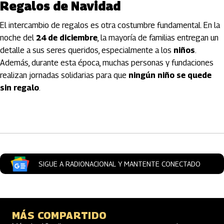
Regalos de Navidad
El intercambio de regalos es otra costumbre fundamental. En la
noche del
24 de diciembre
, la mayoría de familias entregan un
detalle a sus seres queridos, especialmente a los
niños
.
Además, durante esta época, muchas personas y fundaciones
realizan jornadas solidarias para que
ningún niño se quede
sin regalo
.
Artículos Player
SIGUE A RADIONACIONAL Y MANTENTE CONECTADO
MÁS COMPARTIDO