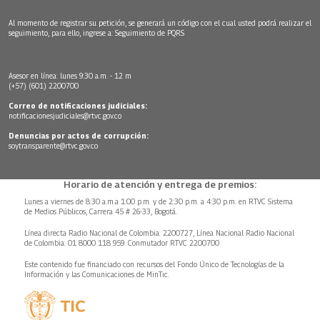
Al momento de registrar su petición, se generará un código con el cual usted podrá realizar el
seguimiento, para ello, ingrese a:
Seguimiento de PQRS
Asesor en línea: lunes 9:30 a.m. - 12 m
(+57) (601) 2200700
Correo de notificaciones judiciales:
notificacionesjudiciales@rtvc.gov.co
Denuncias por actos de corrupción:
soytransparente@rtvc.gov.co
Horario de atención y entrega de premios:
Lunes a viernes de 8:30 a.m.a 1:00 p.m. y de 2:30 p.m. a 4:30 p.m. en RTVC Sistema
de Medios Públicos, Carrera 45 # 26-33, Bogotá.
Línea directa Radio Nacional de Colombia: 2200727, Línea Nacional Radio Nacional
de Colombia: 01 8000 118 959. Conmutador RTVC 2200700
Este contenido fue financiado con recursos del Fondo Único de Tecnologías de la
Información y las Comunicaciones de MinTic.