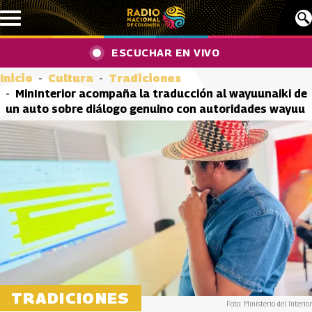
Pasar al contenido principal
ESCUCHAR EN VIVO
Inicio
Cultura
Tradiciones
MinInterior acompaña la traducción al wayuunaiki de
un auto sobre diálogo genuino con autoridades wayuu
TRADICIONES
Foto: Ministerio del Interior