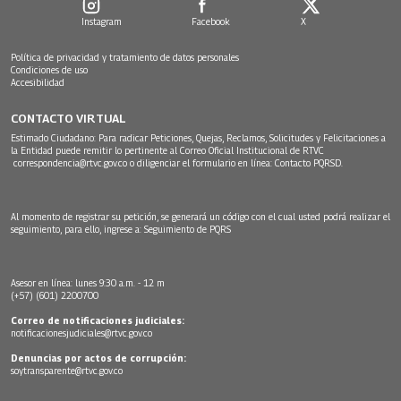
Instagram
Facebook
X
Política de privacidad y tratamiento de datos personales
Condiciones de uso
Accesibilidad
CONTACTO VIRTUAL
Estimado Ciudadano: Para radicar Peticiones, Quejas, Reclamos, Solicitudes y Felicitaciones a
la Entidad puede remitir lo pertinente al Correo Oficial Institucional de RTVC
correspondencia@rtvc.gov.co
o diligenciar el formulario en línea:
Contacto PQRSD.
Al momento de registrar su petición, se generará un código con el cual usted podrá realizar el
seguimiento, para ello, ingrese a:
Seguimiento de PQRS
Asesor en línea: lunes 9:30 a.m. - 12 m
(+57) (601) 2200700
Correo de notificaciones judiciales:
notificacionesjudiciales@rtvc.gov.co
Denuncias por actos de corrupción:
soytransparente@rtvc.gov.co