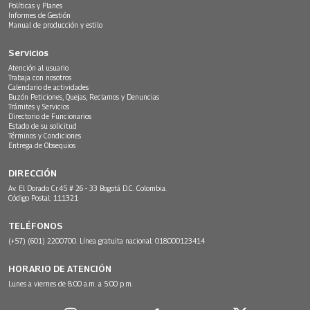
Políticas y Planes
Informes de Gestión
Manual de producción y estilo
Servicios
Atención al usuario
Trabaja con nosotros
Calendario de actividades
Buzón Peticiones, Quejas, Reclamos y Denuncias
Trámites y Servicios
Directorio de Funcionarios
Estado de su solicitud
Términos y Condiciones
Entrega de Obsequios
DIRECCIÓN
Av. El Dorado Cr.45 # 26 - 33 Bogotá D.C. Colombia.
Código Postal: 111321
TELÉFONOS
(+57) (601) 2200700. Línea gratuita nacional: 018000123414
HORARIO DE ATENCIÓN
Lunes a viernes de 8:00 a.m. a 5:00 p.m.