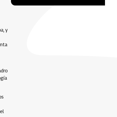
a, y
enta
adro
ogía
os
el