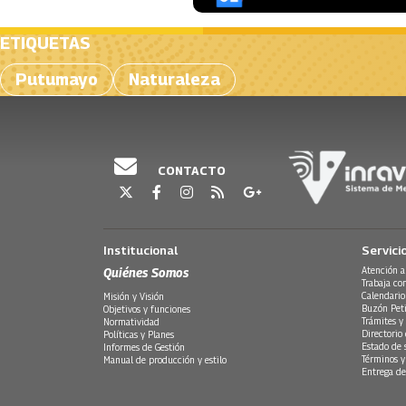
ETIQUETAS
Putumayo
Naturaleza
CONTACTO
Institucional
Servici
Quiénes Somos
Atención a
Trabaja co
Calendario
Misión y Visión
Buzón Peti
Objetivos y funciones
Trámites y 
Normatividad
Directorio
Políticas y Planes
Estado de 
Informes de Gestión
Términos y
Manual de producción y estilo
Entrega de