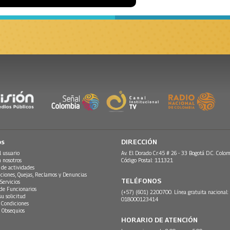
os
DIRECCIÓN
l usuario
Av. El Dorado Cr.45 # 26 - 33 Bogotá D.C. Colom
n nosotros
Código Postal: 111321
 de actividades
ciones, Quejas, Reclamos y Denuncias
TELÉFONOS
Servicios
 de Funcionarios
(+57) (601) 2200700. Línea gratuita nacional:
su solicitud
018000123414
 Condiciones
 Obsequios
HORARIO DE ATENCIÓN