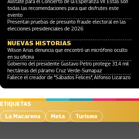
Alístate para el Concierto de la Esperanza VII: Estas son
todas las recomendaciones para que disfrutes este
evento
Presentan pruebas de presunto fraude electoral en las
elecciones presidenciales de 2026
NUEVAS HISTORIAS
Wilson Arias denuncia que encontró un micrófono oculto
en su oficina
Gobierno del presidente Gustavo Petro protege 314 mil
hectáreas del páramo Cruz Verde-Sumapaz
Fallece el creador de "Sábados Felices", Alfonso Lizarazo
ETIQUETAS
La Macarena
Meta
Turismo