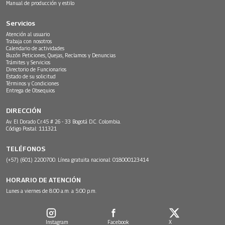
Manual de producción y estilo
Servicios
Atención al usuario
Trabaja con nosotros
Calendario de actividades
Buzón Peticiones, Quejas, Reclamos y Denuncias
Trámites y Servicios
Directorio de Funcionarios
Estado de su solicitud
Términos y Condiciones
Entrega de Obsequios
DIRECCIÓN
Av. El Dorado Cr.45 # 26 - 33 Bogotá D.C. Colombia.
Código Postal: 111321
TELÉFONOS
(+57) (601) 2200700. Línea gratuita nacional: 018000123414
HORARIO DE ATENCIÓN
Lunes a viernes de 8:00 a.m. a 5:00 p.m.
Instagram
Facebook
X