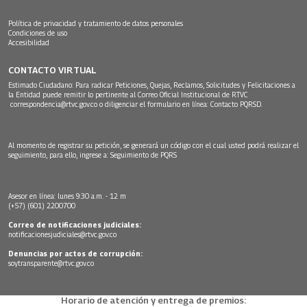
Política de privacidad y tratamiento de datos personales
Condiciones de uso
Accesibilidad
CONTACTO VIRTUAL
Estimado Ciudadano: Para radicar Peticiones, Quejas, Reclamos, Solicitudes y Felicitaciones a
la Entidad puede remitir lo pertinente al Correo Oficial Institucional de RTVC
correspondencia@rtvc.gov.co
o diligenciar el formulario en línea:
Contacto PQRSD.
Al momento de registrar su petición, se generará un código con el cual usted podrá realizar el
seguimiento, para ello, ingrese a:
Seguimiento de PQRS
Asesor en línea: lunes 9:30 a.m. - 12 m
(+57) (601) 2200700
Correo de notificaciones judiciales:
notificacionesjudiciales@rtvc.gov.co
Denuncias por actos de corrupción:
soytransparente@rtvc.gov.co
Horario de atención y entrega de premios: