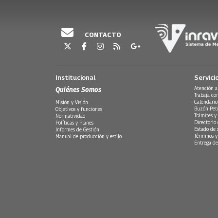
CONTACTO
Institucional
Servici
Quiénes Somos
Atención a
Trabaja co
Calendario
Misión y Visión
Buzón Peti
Objetivos y funciones
Trámites y 
Normatividad
Directorio
Políticas y Planes
Estado de 
Informes de Gestión
Términos y
Manual de producción y estilo
Entrega de