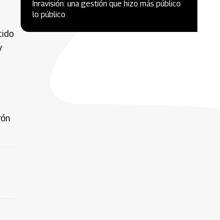
Inravisión: una gestión que hizo más público
lo público
tido
y
rón