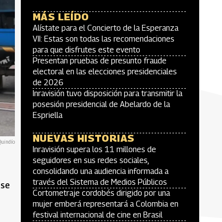
MÁS LEÍDO
Alístate para el Concierto de la Esperanza
VII: Estas son todas las recomendaciones
para que disfrutes este evento
Presentan pruebas de presunto fraude
electoral en las elecciones presidenciales
de 2026
Inravisión tuvo disposición para transmitir la
posesión presidencial de Abelardo de la
Espriella
NUEVAS HISTORIAS
Quindío
Inravisión supera los 11 millones de
seguidores en sus redes sociales,
consolidando una audiencia informada a
través del Sistema de Medios Públicos
 se
Cortometraje cordobés dirigido por una
mujer emberá representará a Colombia en
festival internacional de cine en Brasil