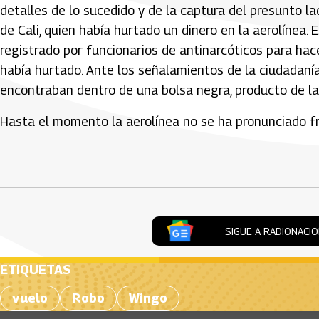
detalles de lo sucedido y de la captura del presunto la
de Cali, quien había hurtado un dinero en la aerolínea.
registrado por funcionarios de antinarcóticos para hace
había hurtado. Ante los señalamientos de la ciudadaní
encontraban dentro de una bolsa negra, producto de la
Hasta el momento la aerolínea no se ha pronunciado fr
Artículos Player
SIGUE A RADIONACI
ETIQUETAS
vuelo
Robo
Wingo