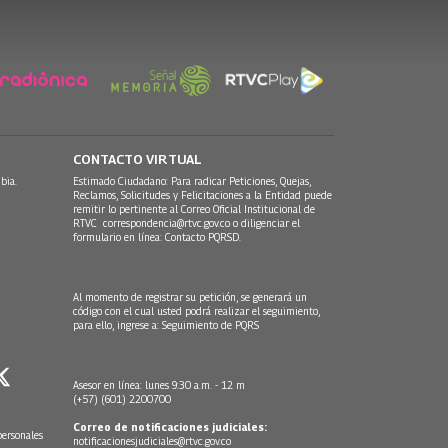
CONTACTO VIRTUAL
bia.
Estimado Ciudadano: Para radicar Peticiones, Quejas,
Reclamos, Solicitudes y Felicitaciones a la Entidad puede
remitir lo pertinente al Correo Oficial Institucional de
RTVC
correspondencia@rtvc.gov.co
o diligenciar el
formulario en línea:
Contacto PQRSD.
Al momento de registrar su petición, se generará un
código con el cual usted podrá realizar el seguimiento,
para ello, ingrese a:
Seguimiento de PQRS
Asesor en línea: lunes 9:30 a.m. - 12 m
(+57) (601) 2200700
Correo de notificaciones judiciales:
personales
notificacionesjudiciales@rtvc.gov.co