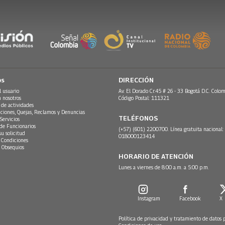
os
DIRECCIÓN
l usuario
Av. El Dorado Cr.45 # 26 - 33 Bogotá D.C. Colom
n nosotros
Código Postal: 111321
 de actividades
ciones, Quejas, Reclamos y Denuncias
TELÉFONOS
Servicios
 de Funcionarios
(+57) (601) 2200700. Línea gratuita nacional:
su solicitud
018000123414
 Condiciones
 Obsequios
HORARIO DE ATENCIÓN
Lunes a viernes de 8:00 a.m. a 5:00 p.m.
Instagram
Facebook
X
Política de privacidad y tratamiento de datos 