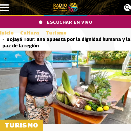
Pasar al contenido principal
ESCUCHAR EN VIVO
Inicio
Cultura
Turismo
Bojayá Tour: una apuesta por la dignidad humana y la
paz de la región
TURISMO