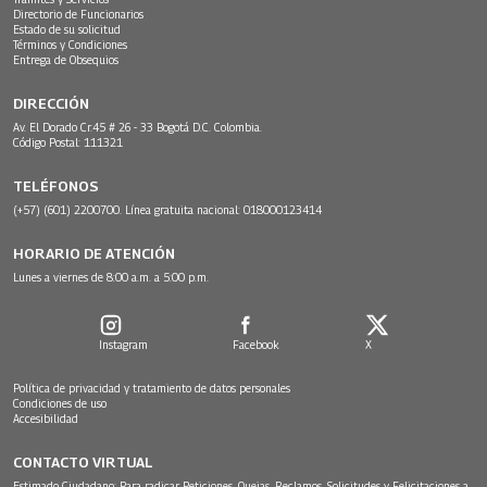
Directorio de Funcionarios
Estado de su solicitud
Términos y Condiciones
Entrega de Obsequios
DIRECCIÓN
Av. El Dorado Cr.45 # 26 - 33 Bogotá D.C. Colombia.
Código Postal: 111321
TELÉFONOS
(+57) (601) 2200700. Línea gratuita nacional: 018000123414
HORARIO DE ATENCIÓN
Lunes a viernes de 8:00 a.m. a 5:00 p.m.
Instagram
Facebook
X
Política de privacidad y tratamiento de datos personales
Condiciones de uso
Accesibilidad
CONTACTO VIRTUAL
Estimado Ciudadano: Para radicar Peticiones, Quejas, Reclamos, Solicitudes y Felicitaciones a