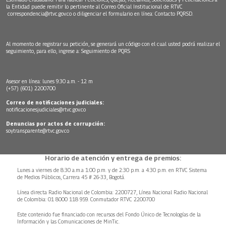
la Entidad puede remitir lo pertinente al Correo Oficial Institucional de RTVC
correspondencia@rtvc.gov.co
o diligenciar el formulario en línea:
Contacto PQRSD.
Al momento de registrar su petición, se generará un código con el cual usted podrá realizar el
seguimiento, para ello, ingrese a:
Seguimiento de PQRS
Asesor en línea: lunes 9:30 a.m. - 12 m
(+57) (601) 2200700
Correo de notificaciones judiciales:
notificacionesjudiciales@rtvc.gov.co
Denuncias por actos de corrupción:
soytransparente@rtvc.gov.co
Horario de atención y entrega de premios:
Lunes a viernes de 8:30 a.m.a 1:00 p.m. y de 2:30 p.m. a 4:30 p.m. en RTVC Sistema
de Medios Públicos, Carrera 45 # 26-33, Bogotá.
Línea directa Radio Nacional de Colombia: 2200727, Línea Nacional Radio Nacional
de Colombia: 01 8000 118 959. Conmutador RTVC 2200700
Este contenido fue financiado con recursos del Fondo Único de Tecnologías de la
Información y las Comunicaciones de MinTic.