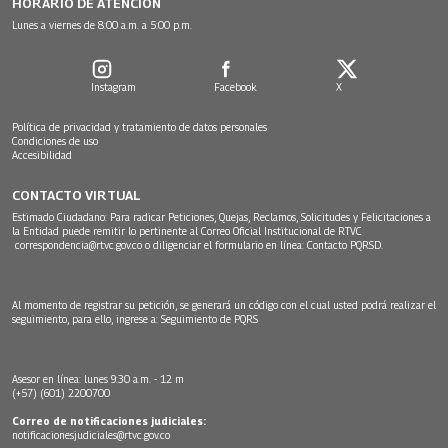
HORARIO DE ATENCIÓN
Lunes a viernes de 8:00 a.m. a 5:00 p.m.
Instagram
Facebook
X
Política de privacidad y tratamiento de datos personales
Condiciones de uso
Accesibilidad
CONTACTO VIRTUAL
Estimado Ciudadano: Para radicar Peticiones, Quejas, Reclamos, Solicitudes y Felicitaciones a
la Entidad puede remitir lo pertinente al Correo Oficial Institucional de RTVC
correspondencia@rtvc.gov.co
o diligenciar el formulario en línea:
Contacto PQRSD.
Al momento de registrar su petición, se generará un código con el cual usted podrá realizar el
seguimiento, para ello, ingrese a:
Seguimiento de PQRS
Asesor en línea: lunes 9:30 a.m. - 12 m
(+57) (601) 2200700
Correo de notificaciones judiciales:
notificacionesjudiciales@rtvc.gov.co