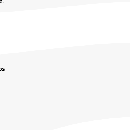
el
os