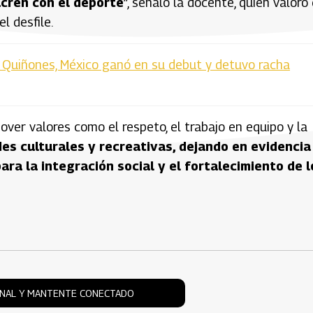
ucren con el deporte
”, señaló la docente, quien valoró 
l desfile.
 Quiñones, México ganó en su debut y detuvo racha
over valores como el respeto, el trabajo en equipo y la
es culturales y recreativas, dejando en evidencia
ra la integración social y el fortalecimiento de l
ONAL Y MANTENTE CONECTADO