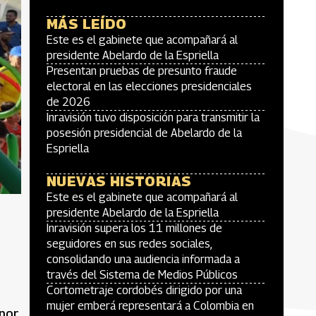
MÁS LEÍDO
Este es el gabinete que acompañará al
presidente Abelardo de la Espriella
Presentan pruebas de presunto fraude
electoral en las elecciones presidenciales
de 2026
Inravisión tuvo disposición para transmitir la
posesión presidencial de Abelardo de la
Espriella
NUEVAS HISTORIAS
Este es el gabinete que acompañará al
presidente Abelardo de la Espriella
Inravisión supera los 11 millones de
seguidores en sus redes sociales,
consolidando una audiencia informada a
través del Sistema de Medios Públicos
Cortometraje cordobés dirigido por una
mujer emberá representará a Colombia en
 por