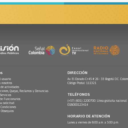
os
DIRECCIÓN
l usuario
Av. El Dorado Cr.45 # 26 - 33 Bogotá D.C. Colom
n nosotros
Código Postal: 111321
 de actividades
ciones, Quejas, Reclamos y Denuncias
TELÉFONOS
Servicios
 de Funcionarios
(+57) (601) 2200700. Línea gratuita nacional:
su solicitud
018000123414
 Condiciones
 Obsequios
HORARIO DE ATENCIÓN
Lunes a viernes de 8:00 a.m. a 5:00 p.m.