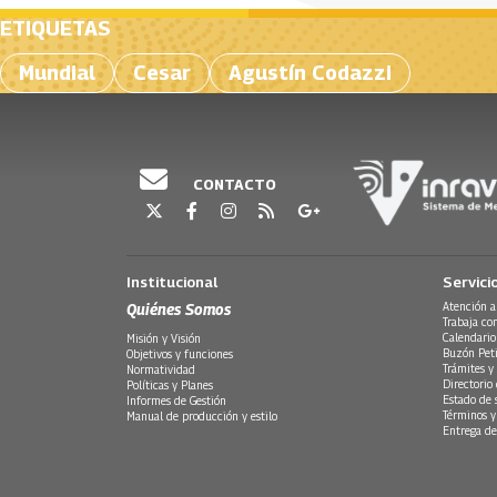
ETIQUETAS
Mundial
Cesar
Agustín Codazzi
CONTACTO
Institucional
Servici
Quiénes Somos
Atención a
Trabaja co
Calendario
Misión y Visión
Buzón Peti
Objetivos y funciones
Trámites y 
Normatividad
Directorio
Políticas y Planes
Estado de 
Informes de Gestión
Términos y
Manual de producción y estilo
Entrega de