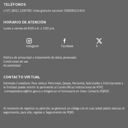
TELÉFONOS
(+57) (601) 2200700. Línea gratuita nacional: 018000123414
HORARIO DE ATENCIÓN
Lunes a viernes de 8:00 a.m. a 5:00 p.m.
Instagram
Facebook
X
Política de privacidad y tratamiento de datos personales
Condiciones de uso
Accesibilidad
CONTACTO VIRTUAL
Estimado Ciudadano: Para radicar Peticiones, Quejas, Reclamos, Solicitudes y Felicitaciones a
la Entidad puede remitir lo pertinente al Correo Oficial Institucional de RTVC
correspondencia@rtvc.gov.co
o diligenciar el formulario en línea:
Contacto PQRSD.
Al momento de registrar su petición, se generará un código con el cual usted podrá realizar el
seguimiento, para ello, ingrese a:
Seguimiento de PQRS