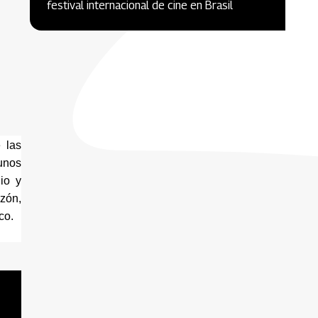
festival internacional de cine en Brasil
las 
nos 
o y 
zón, 
co.