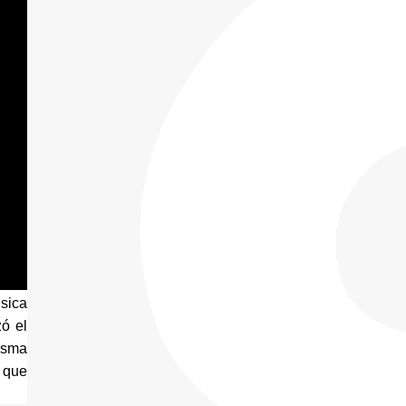
sica 
ó el 
isma 
 que 