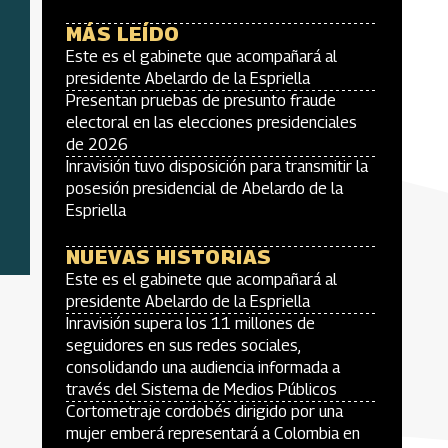
MÁS LEÍDO
Este es el gabinete que acompañará al
presidente Abelardo de la Espriella
Presentan pruebas de presunto fraude
electoral en las elecciones presidenciales
de 2026
Inravisión tuvo disposición para transmitir la
posesión presidencial de Abelardo de la
Espriella
NUEVAS HISTORIAS
Este es el gabinete que acompañará al
presidente Abelardo de la Espriella
Inravisión supera los 11 millones de
seguidores en sus redes sociales,
consolidando una audiencia informada a
través del Sistema de Medios Públicos
Cortometraje cordobés dirigido por una
mujer emberá representará a Colombia en