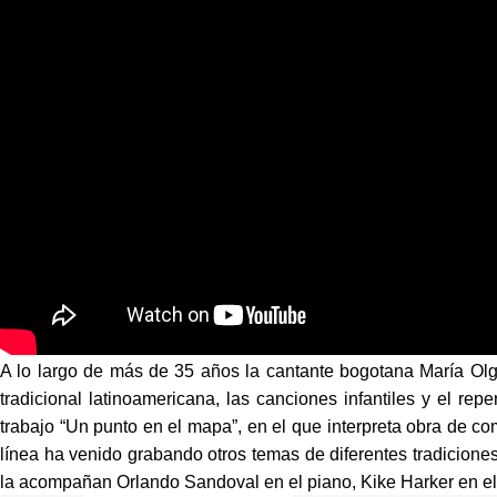
“Paloma morena”, María Olga Piñeros
A lo largo de más de 35 años la cantante bogotana María Olga 
tradicional latinoamericana, las canciones infantiles y el rep
trabajo “Un punto en el mapa”, en el que interpreta obra de c
línea ha venido grabando otros temas de diferentes tradicione
la acompañan Orlando Sandoval en el piano, Kike Harker en el 