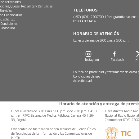
 de actividades
ciones, Quejas, Reclamos y Denuncias
TELÉFONOS
Servicios
 de Funcionarios
(+57) (601) 2200700. Línea gratuita nacional:
su solicitud
018000123414
 Condiciones
 Obsequios
HORARIO DE ATENCIÓN
Lunes a viernes de 8:00 a.m. a 5:00 p.m.
Instagram
Facebook
X
Política de privacidad y tratamiento de datos 
Condiciones de uso
Accesibilidad
Horario de atención y entrega de premio
Lunes a viernes de 8:30 a.m.a 1:00 p.m. y de 2:30 p.m. a 4:30
Línea directa Radio Nac
p.m. en RTVC Sistema de Medios Públicos, Carrera 45 # 26-
Nacional Radio Naciona
33, Bogotá.
Conmutador RTVC 220
Este contenido fue financiado con recursos del Fondo Único
de Tecnologías de la Información y las Comunicaciones de
MinTic.