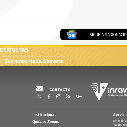
Artículos Player
SIGUE A RADIONACI
ETIQUETAS
Estrenos de la Semana
CONTACTO
Institucional
Servici
Quiénes Somos
Atención a
Trabaja co