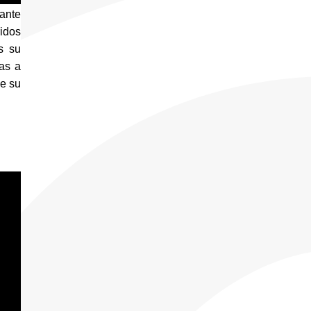
ante 
dos 
 su 
as a 
e su 