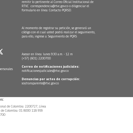
remitir lo pertinente al Correo Oficial Institucional de
RTVC
correspondencia@rtvc.gov.co
o diligenciar el
formulario en línea:
Contacto PQRSD.
Al momento de registrar su petición, se generará un
código con el cual usted podrá realizar el seguimiento,
para ello, ingrese a:
Seguimiento de PQRS
Asesor en línea: lunes 9:30 a.m. - 12 m
(+57) (601) 2200700
Correo de notificaciones judiciales:
personales
notificacionesjudiciales@rtvc.gov.co
Denuncias por actos de corrupción:
soytransparente@rtvc.gov.co
s:
ional de Colombia: 2200727, Línea
l de Colombia: 01 8000 118 959.
0700