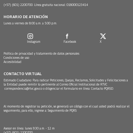
(+57) (601) 2200700. Línea gratuita nacional: 018000123414
HORARIO DE ATENCIÓN
Lunes a viernes de 8:00 a.m. a 5:00 p.m.
Instagram
Facebook
X
Política de privacidad y tratamiento de datos personales
Condiciones de uso
Accesibilidad
CONTACTO VIRTUAL
Estimado Ciudadano: Para radicar Peticiones, Quejas, Reclamos, Solicitudes y Felicitaciones a
la Entidad puede remitir lo pertinente al Correo Oficial Institucional de RTVC
correspondencia@rtvc.gov.co
o diligenciar el formulario en línea:
Contacto PQRSD.
Al momento de registrar su petición, se generará un código con el cual usted podrá realizar el
seguimiento, para ello, ingrese a:
Seguimiento de PQRS
Asesor en línea: lunes 9:30 a.m. - 12 m
(+57) (601) 2200700