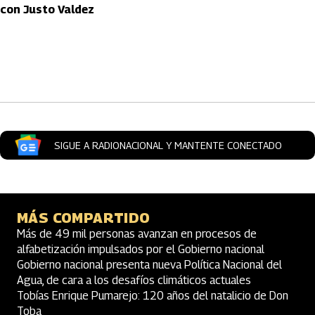
con Justo Valdez
Artículos Player
SIGUE A RADIONACIONAL Y MANTENTE CONECTADO
MÁS COMPARTIDO
Más de 49 mil personas avanzan en procesos de
alfabetización impulsados por el Gobierno nacional
Gobierno nacional presenta nueva Política Nacional del
Agua, de cara a los desafíos climáticos actuales
Tobías Enrique Pumarejo: 120 años del natalicio de Don
Toba