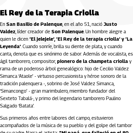
El Rey de la Terapia Criolla
En
San Basilio de Palenque
, en el año 51, nació
Justo
Valdez
, líder creador de
Son Palenque
. Un hombre alegre a
quien le dicen
‘El jelejele’, ‘El Rey de la terapia criolla’ y ‘La
Leyenda’
. Cuando sonríe, brilla su diente de plata, y cuando
canta, denota que es sinónimo de sabor. Además de vocalista, es
ágil tamborero, compositor,
pionero de la champeta criolla
y
rama de un poderoso árbol genealógico: hijo de Cecilio Valdez
Simanca ‘Ataole’ - virtuoso percusionista y héroe sonoro de la
tradición palenquera -, sobrino de José Valdez Simanca,
‘Simancongo’ - gran marimbulero, miembro fundador del
Sexteto Tabalá-, y primo del legendario tamborero Paulino
Salgado ‘Batata’.
Sus primeros años entre labores del campo, estuvieron
acompañados de la música de su pueblo y del golpe del tambor
de su padre. Narra el artista:
“Mi papá, que falleció en el 80,