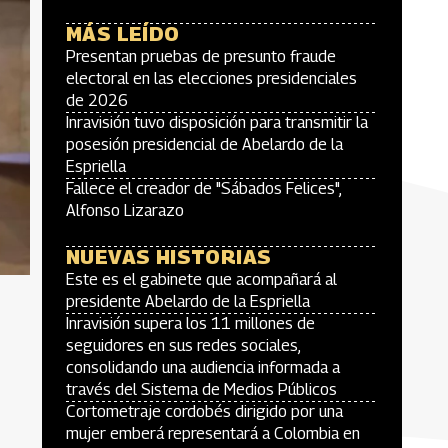
MÁS LEÍDO
Presentan pruebas de presunto fraude
electoral en las elecciones presidenciales
de 2026
Inravisión tuvo disposición para transmitir la
posesión presidencial de Abelardo de la
Espriella
Fallece el creador de "Sábados Felices",
Alfonso Lizarazo
NUEVAS HISTORIAS
Este es el gabinete que acompañará al
presidente Abelardo de la Espriella
Inravisión supera los 11 millones de
seguidores en sus redes sociales,
consolidando una audiencia informada a
través del Sistema de Medios Públicos
Cortometraje cordobés dirigido por una
mujer emberá representará a Colombia en