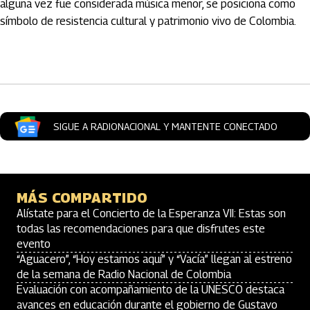
alguna vez fue considerada música menor, se posiciona como
símbolo de resistencia cultural y patrimonio vivo de Colombia.
Artículos Player
SIGUE A RADIONACIONAL Y MANTENTE CONECTADO
MÁS COMPARTIDO
Alístate para el Concierto de la Esperanza VII: Estas son
todas las recomendaciones para que disfrutes este
evento
“Aguacero”, “Hoy estamos aquí” y “Vacía” llegan al estreno
de la semana de Radio Nacional de Colombia
Evaluación con acompañamiento de la UNESCO destaca
avances en educación durante el gobierno de Gustavo