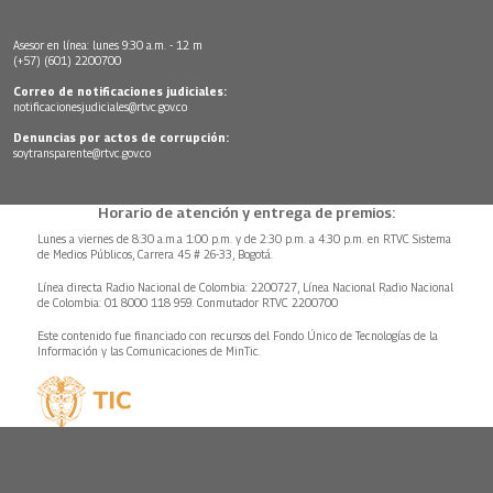
Asesor en línea: lunes 9:30 a.m. - 12 m
(+57) (601) 2200700
Correo de notificaciones judiciales:
notificacionesjudiciales@rtvc.gov.co
Denuncias por actos de corrupción:
soytransparente@rtvc.gov.co
Horario de atención y entrega de premios:
Lunes a viernes de 8:30 a.m.a 1:00 p.m. y de 2:30 p.m. a 4:30 p.m. en RTVC Sistema
de Medios Públicos, Carrera 45 # 26-33, Bogotá.
Línea directa Radio Nacional de Colombia: 2200727, Línea Nacional Radio Nacional
de Colombia: 01 8000 118 959. Conmutador RTVC 2200700
Este contenido fue financiado con recursos del Fondo Único de Tecnologías de la
Información y las Comunicaciones de MinTic.