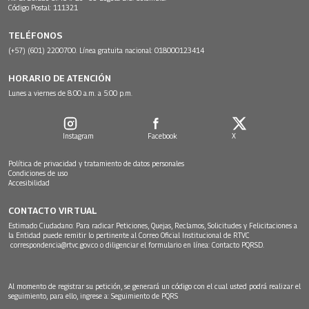
Código Postal: 111321
TELÉFONOS
(+57) (601) 2200700. Línea gratuita nacional: 018000123414
HORARIO DE ATENCIÓN
Lunes a viernes de 8:00 a.m. a 5:00 p.m.
Instagram
Facebook
X
Política de privacidad y tratamiento de datos personales
Condiciones de uso
Accesibilidad
CONTACTO VIRTUAL
Estimado Ciudadano: Para radicar Peticiones, Quejas, Reclamos, Solicitudes y Felicitaciones a
la Entidad puede remitir lo pertinente al Correo Oficial Institucional de RTVC
correspondencia@rtvc.gov.co
o diligenciar el formulario en línea:
Contacto PQRSD.
Al momento de registrar su petición, se generará un código con el cual usted podrá realizar el
seguimiento, para ello, ingrese a:
Seguimiento de PQRS