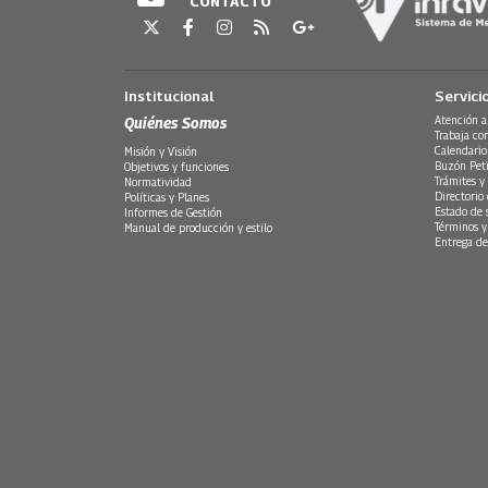
CONTACTO
Institucional
Servici
Quiénes Somos
Atención a
Trabaja co
Calendario
Misión y Visión
Buzón Peti
Objetivos y funciones
Trámites y 
Normatividad
Directorio
Políticas y Planes
Estado de 
Informes de Gestión
Términos y
Manual de producción y estilo
Entrega de