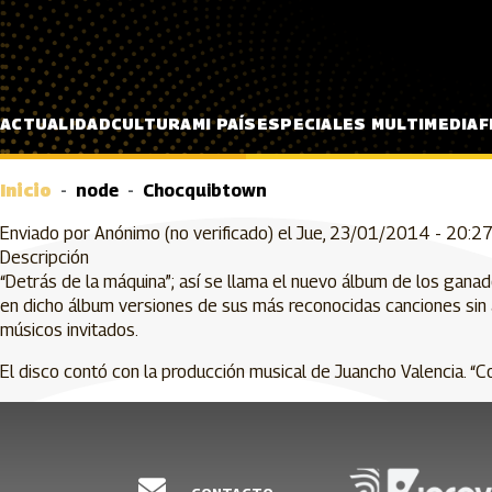
Pasar al contenido principal
ACTUALIDAD
CULTURA
MI PAÍS
ESPECIALES MULTIMEDIA
F
Inicio
node
Chocquibtown
Enviado por
Anónimo (no verificado)
el
Jue, 23/01/2014 - 20:2
Descripción
“Detrás de la máquina”; así se llama el nuevo álbum de los gan
en dicho álbum versiones de sus más reconocidas canciones sin ar
músicos invitados.
El disco contó con la producción musical de Juancho Valencia. “C