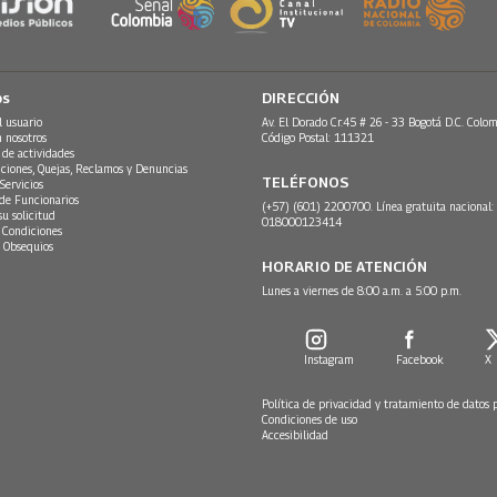
os
DIRECCIÓN
l usuario
Av. El Dorado Cr.45 # 26 - 33 Bogotá D.C. Colom
n nosotros
Código Postal: 111321
 de actividades
ciones, Quejas, Reclamos y Denuncias
TELÉFONOS
Servicios
 de Funcionarios
(+57) (601) 2200700. Línea gratuita nacional:
su solicitud
018000123414
 Condiciones
 Obsequios
HORARIO DE ATENCIÓN
Lunes a viernes de 8:00 a.m. a 5:00 p.m.
Instagram
Facebook
X
Política de privacidad y tratamiento de datos 
Condiciones de uso
Accesibilidad