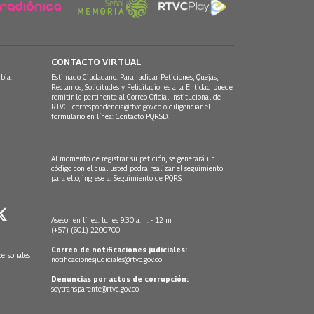
CONTACTO VIRTUAL
bia.
Estimado Ciudadano: Para radicar Peticiones, Quejas,
Reclamos, Solicitudes y Felicitaciones a la Entidad puede
remitir lo pertinente al Correo Oficial Institucional de
RTVC
correspondencia@rtvc.gov.co
o diligenciar el
formulario en línea:
Contacto PQRSD.
Al momento de registrar su petición, se generará un
código con el cual usted podrá realizar el seguimiento,
para ello, ingrese a:
Seguimiento de PQRS
Asesor en línea: lunes 9:30 a.m. - 12 m
(+57) (601) 2200700
Correo de notificaciones judiciales:
personales
notificacionesjudiciales@rtvc.gov.co
Denuncias por actos de corrupción:
soytransparente@rtvc.gov.co