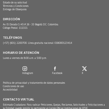
Estado de su solicitud
Términos y Condiciones
Entrega de Obsequios
DIRECCIÓN
Av. El Dorado Cr.45 # 26 - 33 Bogotá D.C. Colombia.
Código Postal: 111321
TELÉFONOS
(+57) (601) 2200700. Línea gratuita nacional: 018000123414
HORARIO DE ATENCIÓN
Lunes a viernes de 8:00 a.m. a 5:00 p.m.
Instagram
Facebook
X
Política de privacidad y tratamiento de datos personales
Condiciones de uso
Accesibilidad
CONTACTO VIRTUAL
Estimado Ciudadano: Para radicar Peticiones, Quejas, Reclamos, Solicitudes y Felicitaciones a
la Entidad puede remitir lo pertinente al Correo Oficial Institucional de RTVC