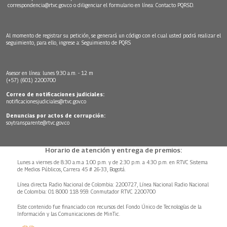
correspondencia@rtvc.gov.co
o diligenciar el formulario en línea:
Contacto PQRSD.
Al momento de registrar su petición, se generará un código con el cual usted podrá realizar el
seguimiento, para ello, ingrese a:
Seguimiento de PQRS
Asesor en línea: lunes 9:30 a.m. - 12 m
(+57) (601) 2200700
Correo de notificaciones judiciales:
notificacionesjudiciales@rtvc.gov.co
Denuncias por actos de corrupción:
soytransparente@rtvc.gov.co
Horario de atención y entrega de premios:
Lunes a viernes de 8:30 a.m.a 1:00 p.m. y de 2:30 p.m. a 4:30 p.m. en RTVC Sistema
de Medios Públicos, Carrera 45 # 26-33, Bogotá.
Línea directa Radio Nacional de Colombia: 2200727, Línea Nacional Radio Nacional
de Colombia: 01 8000 118 959. Conmutador RTVC 2200700
Este contenido fue financiado con recursos del Fondo Único de Tecnologías de la
Información y las Comunicaciones de MinTic.