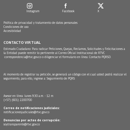
Instagram
Facebook
X
Política de privacidad y tratamiento de datos personales
Condiciones de uso
Accesibilidad
CONTACTO VIRTUAL
Estimado Ciudadano: Para radicar Peticiones, Quejas, Reclamos, Solicitudes y Felicitaciones a
la Entidad puede remitir lo pertinente al Correo Oficial Institucional de RTVC
correspondencia@rtvc.gov.co
o diligenciar el formulario en línea:
Contacto PQRSD.
Al momento de registrar su petición, se generará un código con el cual usted podrá realizar el
seguimiento, para ello, ingrese a:
Seguimiento de PQRS
Asesor en línea: lunes 9:30 a.m. - 12 m
(+57) (601) 2200700
Correo de notificaciones judiciales:
notificacionesjudiciales@rtvc.gov.co
Denuncias por actos de corrupción:
soytransparente@rtvc.gov.co