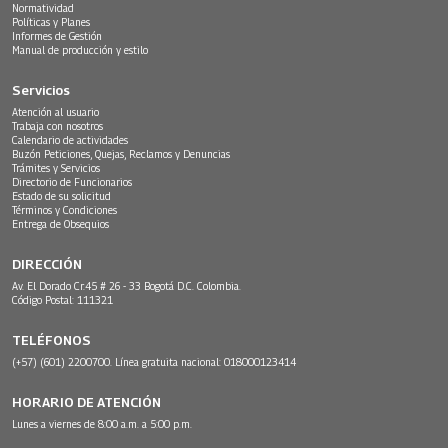
Normatividad
Políticas y Planes
Informes de Gestión
Manual de producción y estilo
Servicios
Atención al usuario
Trabaja con nosotros
Calendario de actividades
Buzón Peticiones, Quejas, Reclamos y Denuncias
Trámites y Servicios
Directorio de Funcionarios
Estado de su solicitud
Términos y Condiciones
Entrega de Obsequios
DIRECCIÓN
Av. El Dorado Cr.45 # 26 - 33 Bogotá D.C. Colombia.
Código Postal: 111321
TELÉFONOS
(+57) (601) 2200700. Línea gratuita nacional: 018000123414
HORARIO DE ATENCIÓN
Lunes a viernes de 8:00 a.m. a 5:00 p.m.