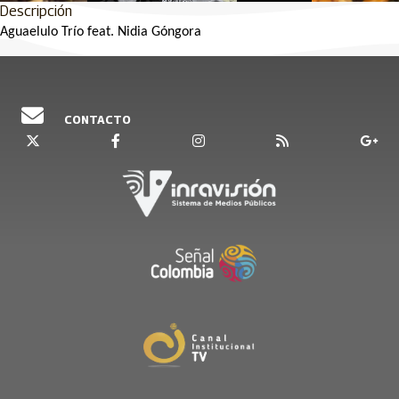
Descripción
Aguaelulo Trío feat. Nidia Góngora
CONTACTO