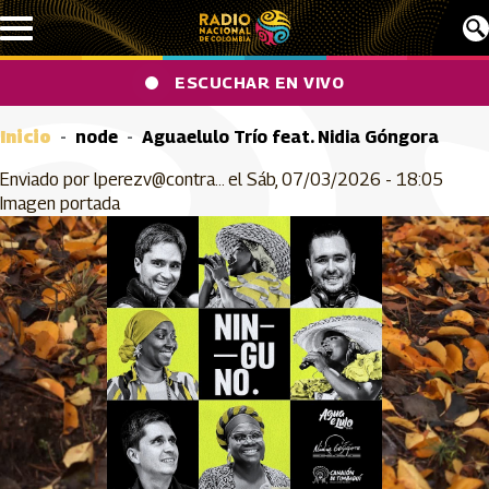
Pasar al contenido principal
ESCUCHAR EN VIVO
Inicio
node
Aguaelulo Trío feat. Nidia Góngora
Enviado por
lperezv@contra…
el
Sáb, 07/03/2026 - 18:05
Imagen portada