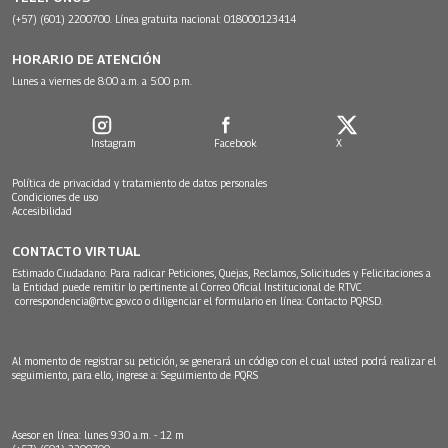
(+57) (601) 2200700. Línea gratuita nacional: 018000123414
HORARIO DE ATENCIÓN
Lunes a viernes de 8:00 a.m. a 5:00 p.m.
Instagram
Facebook
X
Política de privacidad y tratamiento de datos personales
Condiciones de uso
Accesibilidad
CONTACTO VIRTUAL
Estimado Ciudadano: Para radicar Peticiones, Quejas, Reclamos, Solicitudes y Felicitaciones a
la Entidad puede remitir lo pertinente al Correo Oficial Institucional de RTVC
correspondencia@rtvc.gov.co
o diligenciar el formulario en línea:
Contacto PQRSD.
Al momento de registrar su petición, se generará un código con el cual usted podrá realizar el
seguimiento, para ello, ingrese a:
Seguimiento de PQRS
Asesor en línea: lunes 9:30 a.m. - 12 m