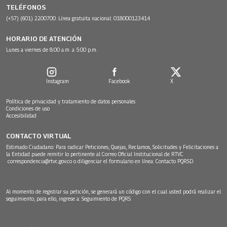
TELÉFONOS
(+57) (601) 2200700. Línea gratuita nacional: 018000123414
HORARIO DE ATENCIÓN
Lunes a viernes de 8:00 a.m. a 5:00 p.m.
Instagram
Facebook
X
Política de privacidad y tratamiento de datos personales
Condiciones de uso
Accesibilidad
CONTACTO VIRTUAL
Estimado Ciudadano: Para radicar Peticiones, Quejas, Reclamos, Solicitudes y Felicitaciones a
la Entidad puede remitir lo pertinente al Correo Oficial Institucional de RTVC
correspondencia@rtvc.gov.co
o diligenciar el formulario en línea:
Contacto PQRSD.
Al momento de registrar su petición, se generará un código con el cual usted podrá realizar el
seguimiento, para ello, ingrese a:
Seguimiento de PQRS