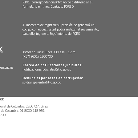
RTVC
correspondencia@rtvc.gov.co
o diligenciar el
formulario en línea:
Contacto PQRSD.
Al momento de registrar su petición, se generará un
código con el cual usted podrá realizar el seguimiento,
para ello, ingrese a:
Seguimiento de PQRS
Asesor en línea: lunes 9:30 a.m. - 12 m
(+57) (601) 2200700
Correo de notificaciones judiciales:
personales
notificacionesjudiciales@rtvc.gov.co
Denuncias por actos de corrupción:
soytransparente@rtvc.gov.co
s:
ional de Colombia: 2200727, Línea
l de Colombia: 01 8000 118 959.
0700