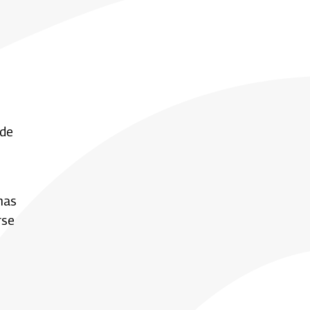
 de
nas
rse