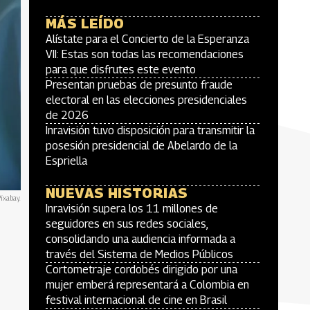
MÁS LEÍDO
Alístate para el Concierto de la Esperanza
VII: Estas son todas las recomendaciones
para que disfrutes este evento
Presentan pruebas de presunto fraude
electoral en las elecciones presidenciales
de 2026
Inravisión tuvo disposición para transmitir la
posesión presidencial de Abelardo de la
Espriella
NUEVAS HISTORIAS
ixabay.
Inravisión supera los 11 millones de
seguidores en sus redes sociales,
consolidando una audiencia informada a
través del Sistema de Medios Públicos
Cortometraje cordobés dirigido por una
mujer emberá representará a Colombia en
festival internacional de cine en Brasil