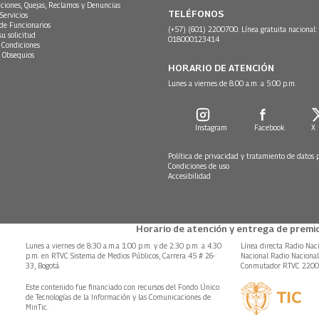
ciones, Quejas, Reclamos y Denuncias
TELÉFONOS
Servicios
 de Funcionarios
(+57) (601) 2200700. Línea gratuita nacional:
su solicitud
018000123414
 Condiciones
 Obsequios
HORARIO DE ATENCIÓN
Lunes a viernes de 8:00 a.m. a 5:00 p.m.
Instagram
Facebook
X
Política de privacidad y tratamiento de datos 
Condiciones de uso
Accesibilidad
Horario de atención y entrega de premio
Lunes a viernes de 8:30 a.m.a 1:00 p.m. y de 2:30 p.m. a 4:30
Línea directa Radio Nac
p.m. en RTVC Sistema de Medios Públicos, Carrera 45 # 26-
Nacional Radio Naciona
33, Bogotá.
Conmutador RTVC 220
Este contenido fue financiado con recursos del Fondo Único
de Tecnologías de la Información y las Comunicaciones de
MinTic.