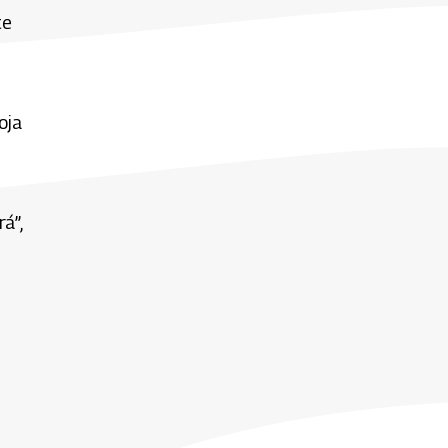
te
oja
á”,