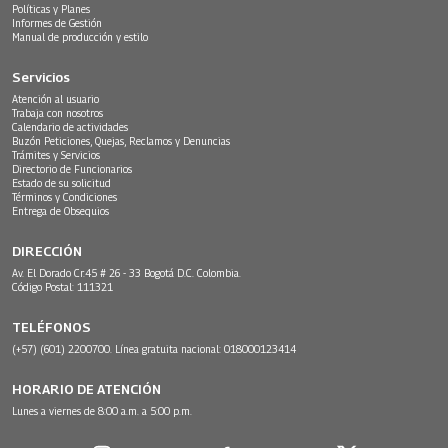
Políticas y Planes
Informes de Gestión
Manual de producción y estilo
Servicios
Atención al usuario
Trabaja con nosotros
Calendario de actividades
Buzón Peticiones, Quejas, Reclamos y Denuncias
Trámites y Servicios
Directorio de Funcionarios
Estado de su solicitud
Términos y Condiciones
Entrega de Obsequios
DIRECCIÓN
Av. El Dorado Cr.45 # 26 - 33 Bogotá D.C. Colombia.
Código Postal: 111321
TELÉFONOS
(+57) (601) 2200700. Línea gratuita nacional: 018000123414
HORARIO DE ATENCIÓN
Lunes a viernes de 8:00 a.m. a 5:00 p.m.