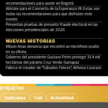
recomendaciones para asistir en Bogotá
Alístate para el Concierto de la Esperanza VII: Estas son
todas las recomendaciones para que disfrutes este
evento
Presentan pruebas de presunto fraude electoral en las
elecciones presidenciales de 2026
NUEVAS HISTORIAS
Wilson Arias denuncia que encontró un micrófono oculto
en su oficina
Gobierno del presidente Gustavo Petro protege 314 mil
hectáreas del páramo Cruz Verde-Sumapaz
Fallece el creador de "Sábados Felices", Alfonso Lizarazo
ETIQUETAS
Judiciales
Cali
Actualidad