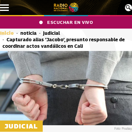
Pasar al contenido principal
ESCUCHAR EN VIVO
Inicio
noticia
judicial
Capturado alias ‘Jacobo’, presunto responsable de
coordinar actos vandálicos en Cali
JUDICIAL
Foto: Pixabay.