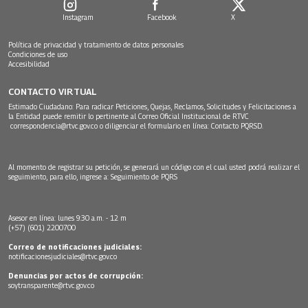
Instagram
Facebook
X
Política de privacidad y tratamiento de datos personales
Condiciones de uso
Accesibilidad
CONTACTO VIRTUAL
Estimado Ciudadano: Para radicar Peticiones, Quejas, Reclamos, Solicitudes y Felicitaciones a
la Entidad puede remitir lo pertinente al Correo Oficial Institucional de RTVC
correspondencia@rtvc.gov.co
o diligenciar el formulario en línea:
Contacto PQRSD.
Al momento de registrar su petición, se generará un código con el cual usted podrá realizar el
seguimiento, para ello, ingrese a:
Seguimiento de PQRS
Asesor en línea: lunes 9:30 a.m. - 12 m
(+57) (601) 2200700
Correo de notificaciones judiciales:
notificacionesjudiciales@rtvc.gov.co
Denuncias por actos de corrupción:
soytransparente@rtvc.gov.co