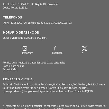
Av. El Dorado Cr.45 # 26 - 33 Bogotá D.C. Colombia.
Código Postal: 111321
TELÉFONOS
(+57) (601) 2200700. Línea gratuita nacional: 018000123414
HORARIO DE ATENCIÓN
Lunes a viernes de 8:00 a.m. a 5:00 p.m.
Instagram
Facebook
X
Política de privacidad y tratamiento de datos personales
Condiciones de uso
Accesibilidad
CONTACTO VIRTUAL
Estimado Ciudadano: Para radicar Peticiones, Quejas, Reclamos, Solicitudes y Felicitaciones a
la Entidad puede remitir lo pertinente al Correo Oficial Institucional de RTVC
correspondencia@rtvc.gov.co
o diligenciar el formulario en línea:
Contacto PQRSD.
Al momento de registrar su petición, se generará un código con el cual usted podrá realizar el