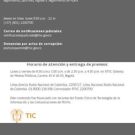
seguimiento, para ello, ingrese a:
Seguimiento de PQRS
Asesor en línea: lunes 9:30 a.m. - 12 m
(+57) (601) 2200700
Correo de notificaciones judiciales:
notificacionesjudiciales@rtvc.gov.co
Denuncias por actos de corrupción:
soytransparente@rtvc.gov.co
Horario de atención y entrega de premios:
Lunes a viernes de 8:30 a.m.a 1:00 p.m. y de 2:30 p.m. a 4:30 p.m. en RTVC Sistema
de Medios Públicos, Carrera 45 # 26-33, Bogotá.
Línea directa Radio Nacional de Colombia: 2200727, Línea Nacional Radio Nacional
de Colombia: 01 8000 118 959. Conmutador RTVC 2200700
Este contenido fue financiado con recursos del Fondo Único de Tecnologías de la
Información y las Comunicaciones de MinTic.