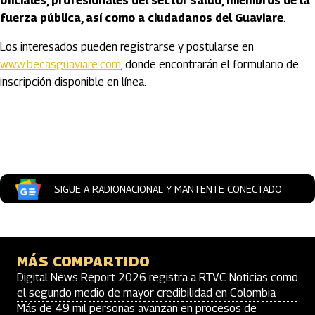
oficiales, profesionales del sector salud, miembros de la
fuerza pública, así como a ciudadanos del Guaviare
.
Los interesados pueden registrarse y postularse en
www.becasguaviare.com
, donde encontrarán el formulario de
inscripción disponible en línea.
Artículos Player
SIGUE A RADIONACIONAL Y MANTENTE CONECTADO
MÁS COMPARTIDO
Digital News Report 2026 registra a RTVC Noticias como
el segundo medio de mayor credibilidad en Colombia
Más de 49 mil personas avanzan en procesos de