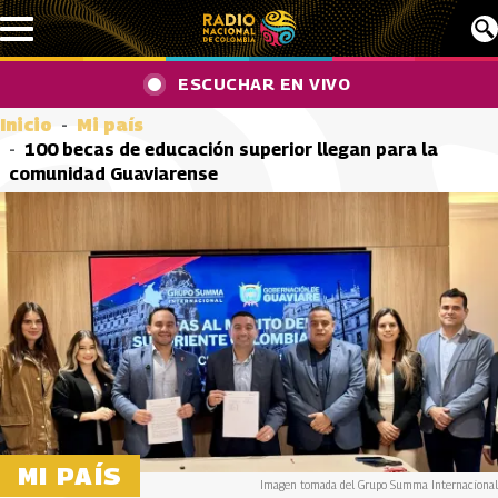
Pasar al contenido principal
ESCUCHAR EN VIVO
Inicio
Mi país
100 becas de educación superior llegan para la
comunidad Guaviarense
MI PAÍS
Imagen tomada del Grupo Summa Internacional