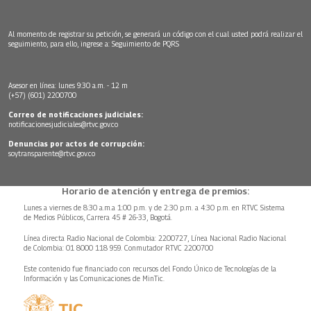
Al momento de registrar su petición, se generará un código con el cual usted podrá realizar el
seguimiento, para ello, ingrese a:
Seguimiento de PQRS
Asesor en línea: lunes 9:30 a.m. - 12 m
(+57) (601) 2200700
Correo de notificaciones judiciales:
notificacionesjudiciales@rtvc.gov.co
Denuncias por actos de corrupción:
soytransparente@rtvc.gov.co
Horario de atención y entrega de premios:
Lunes a viernes de 8:30 a.m.a 1:00 p.m. y de 2:30 p.m. a 4:30 p.m. en RTVC Sistema
de Medios Públicos, Carrera 45 # 26-33, Bogotá.
Línea directa Radio Nacional de Colombia: 2200727, Línea Nacional Radio Nacional
de Colombia: 01 8000 118 959. Conmutador RTVC 2200700
Este contenido fue financiado con recursos del Fondo Único de Tecnologías de la
Información y las Comunicaciones de MinTic.