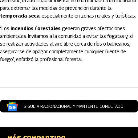
Asimismo, la autoridad ambiental hizo un llamado a la ciudadanía
para extremar las medidas de prevención durante la
temporada seca
, especialmente en zonas rurales y turísticas.
“Los
incendios forestales
generan graves afectaciones
ambientales. Invitamos a la comunidad a evitar las fogatas y, si
se realizan actividades al aire libre cerca de ríos o balnearios,
asegurarse de apagar completamente cualquier fuente de
fuego”, enfatizó la profesional forestal.
Artículos Player
SIGUE A RADIONACIONAL Y MANTENTE CONECTADO