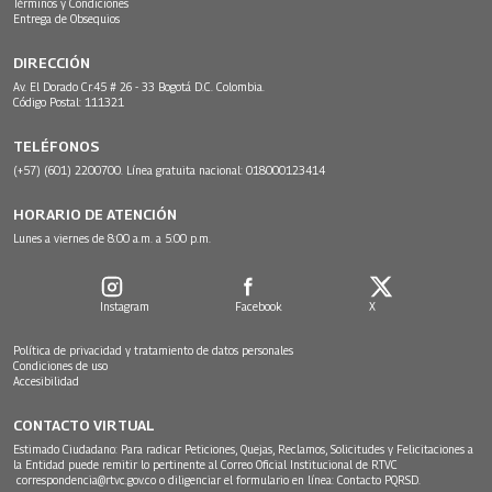
Términos y Condiciones
Entrega de Obsequios
DIRECCIÓN
Av. El Dorado Cr.45 # 26 - 33 Bogotá D.C. Colombia.
Código Postal: 111321
TELÉFONOS
(+57) (601) 2200700. Línea gratuita nacional: 018000123414
HORARIO DE ATENCIÓN
Lunes a viernes de 8:00 a.m. a 5:00 p.m.
Instagram
Facebook
X
Política de privacidad y tratamiento de datos personales
Condiciones de uso
Accesibilidad
CONTACTO VIRTUAL
Estimado Ciudadano: Para radicar Peticiones, Quejas, Reclamos, Solicitudes y Felicitaciones a
la Entidad puede remitir lo pertinente al Correo Oficial Institucional de RTVC
correspondencia@rtvc.gov.co
o diligenciar el formulario en línea:
Contacto PQRSD.