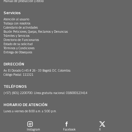
Manual de producción y estilo
Servicios
Atención al usuario
Trabaja con nosotros
Calendario de actividades
Buzón Peticiones, Quejas, Reclamos y Denuncias
Trámites y Servicios
Directorio de Funcionarios
Estado de su solicitud
Términos y Condiciones
Entrega de Obsequios
DIRECCIÓN
Av. El Dorado Cr.45 # 26 - 33 Bogotá D.C. Colombia.
Código Postal: 111321
TELÉFONOS
(+57) (601) 2200700. Línea gratuita nacional: 018000123414
HORARIO DE ATENCIÓN
Lunes a viernes de 8:00 a.m. a 5:00 p.m.
Instagram
Facebook
X