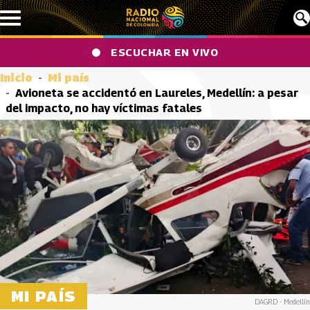
Pasar al contenido principal
ESCUCHAR EN VIVO
Inicio
Mi país
Avioneta se accidentó en Laureles, Medellín: a pesar
del impacto, no hay víctimas fatales
MI PAÍS
DAGRD - Medellín