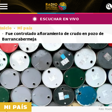
Pasar al contenido principal
ESCUCHAR EN VIVO
Inicio
Mi país
Fue controlado afloramiento de crudo en pozo de
Barrancabermeja
MI PAÍS
Foto: Pexels