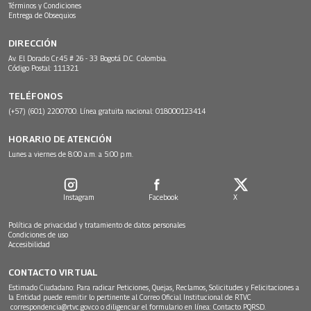
Términos y Condiciones
Entrega de Obsequios
DIRECCIÓN
Av. El Dorado Cr.45 # 26 - 33 Bogotá D.C. Colombia.
Código Postal: 111321
TELÉFONOS
(+57) (601) 2200700. Línea gratuita nacional: 018000123414
HORARIO DE ATENCIÓN
Lunes a viernes de 8:00 a.m. a 5:00 p.m.
Instagram
Facebook
X
Política de privacidad y tratamiento de datos personales
Condiciones de uso
Accesibilidad
CONTACTO VIRTUAL
Estimado Ciudadano: Para radicar Peticiones, Quejas, Reclamos, Solicitudes y Felicitaciones a
la Entidad puede remitir lo pertinente al Correo Oficial Institucional de RTVC
correspondencia@rtvc.gov.co
o diligenciar el formulario en línea:
Contacto PQRSD.