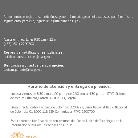
Al momento de registrar su petición, se generará un código con el cual usted podrá realizar el
seguimiento, para ello, ingrese a:
Seguimiento de PQRS
Asesor en línea: lunes 9:30 a.m. - 12 m
(+57) (601) 2200700
Correo de notificaciones judiciales:
notificacionesjudiciales@rtvc.gov.co
Denuncias por actos de corrupción:
soytransparente@rtvc.gov.co
Horario de atención y entrega de premios:
Lunes a viernes de 8:30 a.m.a 1:00 p.m. y de 2:30 p.m. a 4:30 p.m. en RTVC Sistema
de Medios Públicos, Carrera 45 # 26-33, Bogotá.
Línea directa Radio Nacional de Colombia: 2200727, Línea Nacional Radio Nacional
de Colombia: 01 8000 118 959. Conmutador RTVC 2200700
Este contenido fue financiado con recursos del Fondo Único de Tecnologías de la
Información y las Comunicaciones de MinTic.