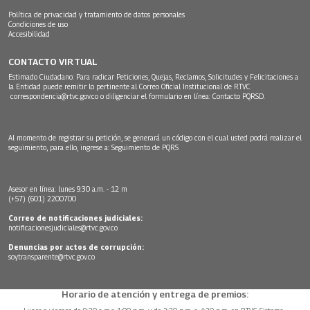
Política de privacidad y tratamiento de datos personales
Condiciones de uso
Accesibilidad
CONTACTO VIRTUAL
Estimado Ciudadano: Para radicar Peticiones, Quejas, Reclamos, Solicitudes y Felicitaciones a
la Entidad puede remitir lo pertinente al Correo Oficial Institucional de RTVC
correspondencia@rtvc.gov.co
o diligenciar el formulario en línea:
Contacto PQRSD.
Al momento de registrar su petición, se generará un código con el cual usted podrá realizar el
seguimiento, para ello, ingrese a:
Seguimiento de PQRS
Asesor en línea: lunes 9:30 a.m. - 12 m
(+57) (601) 2200700
Correo de notificaciones judiciales:
notificacionesjudiciales@rtvc.gov.co
Denuncias por actos de corrupción:
soytransparente@rtvc.gov.co
Horario de atención y entrega de premios: