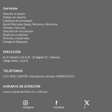
Servicios
Atención al usuario
Trabaja con nosotros
Calendario de actividades
Buzón Peticiones, Quejas, Reclamos y Denuncias
Trámites y Servicios
Directorio de Funcionarios
Estado de su solicitud
Términos y Condiciones
Entrega de Obsequios
DIRECCIÓN
Av. El Dorado Cr.45 # 26 - 33 Bogotá D.C. Colombia.
Código Postal: 111321
TELÉFONOS
(+57) (601) 2200700. Línea gratuita nacional: 018000123414
HORARIO DE ATENCIÓN
Lunes a viernes de 8:00 a.m. a 5:00 p.m.
Instagram
Facebook
X