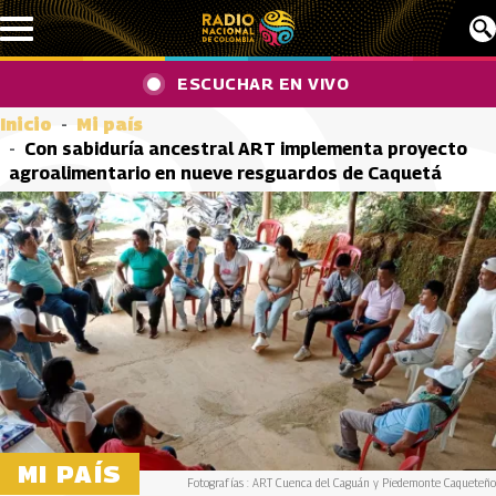
Pasar al contenido principal
ESCUCHAR EN VIVO
Inicio
Mi país
Con sabiduría ancestral ART implementa proyecto
agroalimentario en nueve resguardos de Caquetá
MI PAÍS
Fotografías : ART Cuenca del Caguán y Piedemonte Caqueteño