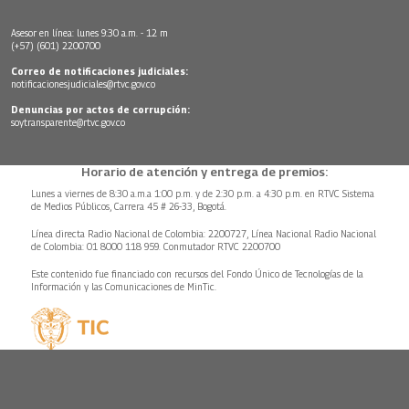
Asesor en línea: lunes 9:30 a.m. - 12 m
(+57) (601) 2200700
Correo de notificaciones judiciales:
notificacionesjudiciales@rtvc.gov.co
Denuncias por actos de corrupción:
soytransparente@rtvc.gov.co
Horario de atención y entrega de premios:
Lunes a viernes de 8:30 a.m.a 1:00 p.m. y de 2:30 p.m. a 4:30 p.m. en RTVC Sistema
de Medios Públicos, Carrera 45 # 26-33, Bogotá.
Línea directa Radio Nacional de Colombia: 2200727, Línea Nacional Radio Nacional
de Colombia: 01 8000 118 959. Conmutador RTVC 2200700
Este contenido fue financiado con recursos del Fondo Único de Tecnologías de la
Información y las Comunicaciones de MinTic.