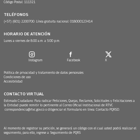
Código Postal: 111321
TELÉFONOS
(+57) (601) 2200700. Línea gratuita nacional: 018000123414
HORARIO DE ATENCIÓN
Lunes a viernes de 8:00 a.m. a 5:00 p.m.
Instagram
Facebook
X
Política de privacidad y tratamiento de datos personales
Condiciones de uso
Accesibilidad
CONTACTO VIRTUAL
Estimado Ciudadano: Para radicar Peticiones, Quejas, Reclamos, Solicitudes y Felicitaciones a
la Entidad puede remitir lo pertinente al Correo Oficial Institucional de RTVC
correspondencia@rtvc.gov.co
o diligenciar el formulario en línea:
Contacto PQRSD.
Al momento de registrar su petición, se generará un código con el cual usted podrá realizar el
seguimiento, para ello, ingrese a:
Seguimiento de PQRS