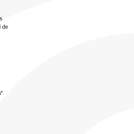
s
d de
".