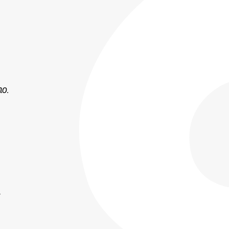
ho.
r