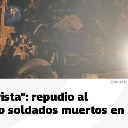
@OctavioGu
sta": repudio al
co soldados muertos en