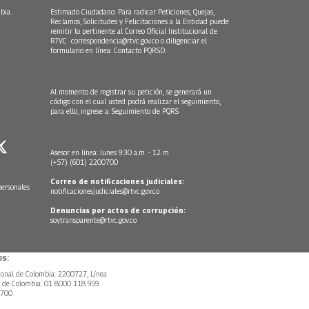
bia.
Estimado Ciudadano: Para radicar Peticiones, Quejas,
Reclamos, Solicitudes y Felicitaciones a la Entidad puede
remitir lo pertinente al Correo Oficial Institucional de
RTVC
correspondencia@rtvc.gov.co
o diligenciar el
formulario en línea:
Contacto PQRSD.
Al momento de registrar su petición, se generará un
código con el cual usted podrá realizar el seguimiento,
para ello, ingrese a:
Seguimiento de PQRS
Asesor en línea: lunes 9:30 a.m. - 12 m
(+57) (601) 2200700
Correo de notificaciones judiciales:
personales
notificacionesjudiciales@rtvc.gov.co
Denuncias por actos de corrupción:
soytransparente@rtvc.gov.co
s:
ional de Colombia: 2200727, Línea
l de Colombia: 01 8000 118 959.
0700