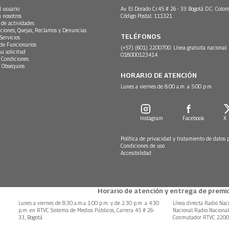
l usuario
Av. El Dorado Cr.45 # 26 - 33 Bogotá D.C. Colom
n nosotros
Código Postal: 111321
 de actividades
ciones, Quejas, Reclamos y Denuncias
TELÉFONOS
Servicios
 de Funcionarios
(+57) (601) 2200700. Línea gratuita nacional:
su solicitud
018000123414
 Condiciones
 Obsequios
HORARIO DE ATENCIÓN
Lunes a viernes de 8:00 a.m. a 5:00 p.m.
Instagram
Facebook
X
Política de privacidad y tratamiento de datos 
Condiciones de uso
Accesibilidad
Horario de atención y entrega de premio
Lunes a viernes de 8:30 a.m.a 1:00 p.m. y de 2:30 p.m. a 4:30
Línea directa Radio Nac
p.m. en RTVC Sistema de Medios Públicos, Carrera 45 # 26-
Nacional Radio Naciona
33, Bogotá.
Conmutador RTVC 220