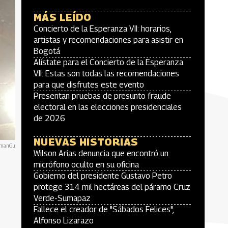
MÁS LEÍDO
Concierto de la Esperanza VII: horarios,
artistas y recomendaciones para asistir en
Bogotá
Alístate para el Concierto de la Esperanza
VII: Estas son todas las recomendaciones
para que disfrutes este evento
Presentan pruebas de presunto fraude
electoral en las elecciones presidenciales
de 2026
NUEVAS HISTORIAS
zmanGu
Wilson Arias denuncia que encontró un
micrófono oculto en su oficina
Gobierno del presidente Gustavo Petro
protege 314 mil hectáreas del páramo Cruz
Verde-Sumapaz
Fallece el creador de "Sábados Felices",
Alfonso Lizarazo