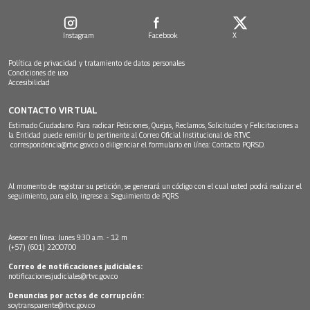
Instagram
Facebook
X
Política de privacidad y tratamiento de datos personales
Condiciones de uso
Accesibilidad
CONTACTO VIRTUAL
Estimado Ciudadano: Para radicar Peticiones, Quejas, Reclamos, Solicitudes y Felicitaciones a
la Entidad puede remitir lo pertinente al Correo Oficial Institucional de RTVC
correspondencia@rtvc.gov.co
o diligenciar el formulario en línea:
Contacto PQRSD.
Al momento de registrar su petición, se generará un código con el cual usted podrá realizar el
seguimiento, para ello, ingrese a:
Seguimiento de PQRS
Asesor en línea: lunes 9:30 a.m. - 12 m
(+57) (601) 2200700
Correo de notificaciones judiciales:
notificacionesjudiciales@rtvc.gov.co
Denuncias por actos de corrupción:
soytransparente@rtvc.gov.co