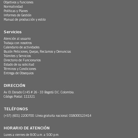
Objetivos y funciones
Normatividad
Políticas y Planes
Informes de Gestión
Manual de producción y estilo
Servicios
Atención al usuario
Trabaja con nosotros
Calendario de actividades
Buzón Peticiones, Quejas, Reclamos y Denuncias
Trámites y Servicios
Directorio de Funcionarios
Estado de su solicitud
Términos y Condiciones
Entrega de Obsequios
DIRECCIÓN
Av. El Dorado Cr.45 # 26 - 33 Bogotá D.C. Colombia.
Código Postal: 111321
TELÉFONOS
(+57) (601) 2200700. Línea gratuita nacional: 018000123414
HORARIO DE ATENCIÓN
Lunes a viernes de 8:00 a.m. a 5:00 p.m.