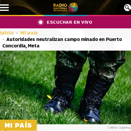
Pasar al contenido principal
ESCUCHAR EN VIVO
Inicio
Mi país
Autoridades neutralizan campo minado en Puerto
Concordia, Meta
MI PAÍS
Crédito: Colprensa