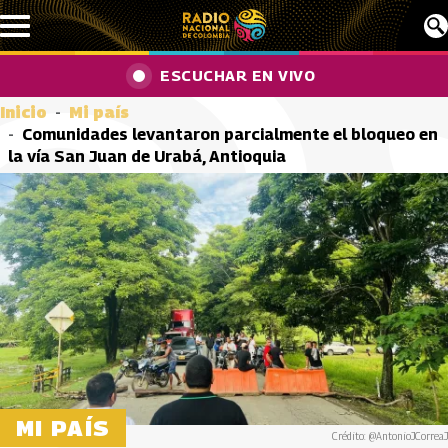
Pasar al contenido principal
ESCUCHAR EN VIVO
Inicio
Mi país
Comunidades levantaron parcialmente el bloqueo en
la vía San Juan de Urabá, Antioquia
MI PAÍS
Crédito: @AntonioJCorreaJ