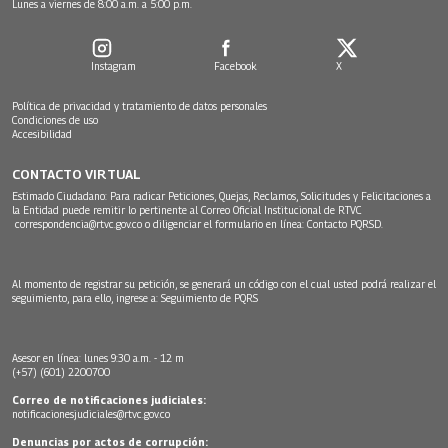
Lunes a viernes de 8:00 a.m. a 5:00 p.m.
Instagram
Facebook
X
Política de privacidad y tratamiento de datos personales
Condiciones de uso
Accesibilidad
CONTACTO VIRTUAL
Estimado Ciudadano: Para radicar Peticiones, Quejas, Reclamos, Solicitudes y Felicitaciones a
la Entidad puede remitir lo pertinente al Correo Oficial Institucional de RTVC
correspondencia@rtvc.gov.co
o diligenciar el formulario en línea:
Contacto PQRSD.
Al momento de registrar su petición, se generará un código con el cual usted podrá realizar el
seguimiento, para ello, ingrese a:
Seguimiento de PQRS
Asesor en línea: lunes 9:30 a.m. - 12 m
(+57) (601) 2200700
Correo de notificaciones judiciales:
notificacionesjudiciales@rtvc.gov.co
Denuncias por actos de corrupción: