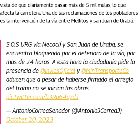
vista de que diariamente pasan más de 5 mil mulas, lo que
afecta la carretera. Una de las reclamaciones de los pobladores
es la intervención de la vía entre Mellitos y san Juan de Urabá.
S.O.S URG vía Necoclí y San Juan de Uraba, se
encuentra bloqueada por el deterioro de la vía, por
mas de 24 horas. A esta hora la ciudadanía pide la
presencia de
@InviasOficial
y
@MinTransporteCo
aducen que a pesar de haberse firmado el arreglo
del tramo no se inician las obras.
pic.twitter.com/b3Ru64qzdJ
— AntonioCorreaSenador (@AntonioJCorreaJ)
October 20, 2023
Artículos Player