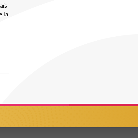
aís
e la