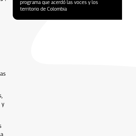
programa que acerdó las voces y los
territorio de Colombia
nas
,
 y
s
la