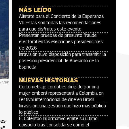
MÁS LEÍDO
Alístate para el Concierto de la Esperanza
VII: Estas son todas las recomendaciones
para que disfrutes este evento
Presentan pruebas de presunto fraude
electoral en las elecciones presidenciales
de 2026
Inravisión tuvo disposición para transmitir la
posesión presidencial de Abelardo de la
Espriella
NUEVAS HISTORIAS
 / AFP
Cortometraje cordobés dirigido por una
mujer emberá representará a Colombia en
festival internacional de cine en Brasil
Inravisión: una gestión que hizo más público
lo público
El Calentao Informativo emite su último
nes
episodio tras consolidarse como el
s".