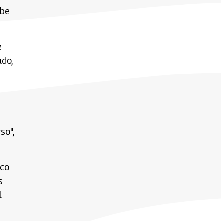
ibe
e
ado,
so",
ico
s
l