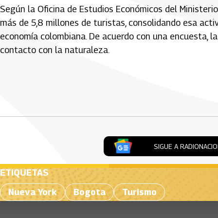
Según la Oficina de Estudios Económicos del Ministerio 
más de 5,8 millones de turistas, consolidando esa act
economía colombiana. De acuerdo con una encuesta, la m
contacto con la naturaleza.
Artículos Player
SIGUE A RADIONACI
ETIQUETAS
Nueva York
Bogota
Turismo