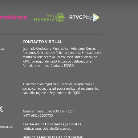
CONTACTO VIRTUAL
bia.
Estimado Ciudadano: Para radicar Peticiones, Quejas,
Reclamos, Solicitudes y Felicitaciones a la Entidad puede
remitir lo pertinente al Correo Oficial Institucional de
RTVC
correspondencia@rtvc.gov.co
o diligenciar el
formulario en línea:
Contacto PQRSD.
Al momento de registrar su petición, se generará un
código con el cual usted podrá realizar el seguimiento,
para ello, ingrese a:
Seguimiento de PQRS
Asesor en línea: lunes 9:30 a.m. - 12 m
(+57) (601) 2200700
Correo de notificaciones judiciales:
personales
notificacionesjudiciales@rtvc.gov.co
Denuncias por actos de corrupción: