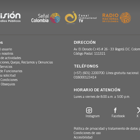
os
DIRECCIÓN
l usuario
Av. El Dorado Cr.45 # 26 - 33 Bogotá D.C. Colom
n nosotros
Código Postal: 111321
 de actividades
ciones, Quejas, Reclamos y Denuncias
TELÉFONOS
Servicios
 de Funcionarios
(+57) (601) 2200700. Línea gratuita nacional:
su solicitud
018000123414
 Condiciones
 Obsequios
HORARIO DE ATENCIÓN
Lunes a viernes de 8:00 a.m. a 5:00 p.m.
Instagram
Facebook
X
Política de privacidad y tratamiento de datos 
Condiciones de uso
Accesibilidad