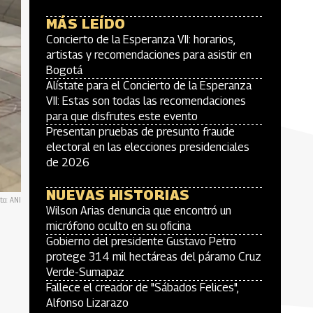
MÁS LEÍDO
Concierto de la Esperanza VII: horarios,
artistas y recomendaciones para asistir en
Bogotá
Alístate para el Concierto de la Esperanza
VII: Estas son todas las recomendaciones
para que disfrutes este evento
Presentan pruebas de presunto fraude
electoral en las elecciones presidenciales
de 2026
NUEVAS HISTORIAS
to: ANI
Wilson Arias denuncia que encontró un
micrófono oculto en su oficina
Gobierno del presidente Gustavo Petro
protege 314 mil hectáreas del páramo Cruz
Verde-Sumapaz
Fallece el creador de "Sábados Felices",
Alfonso Lizarazo