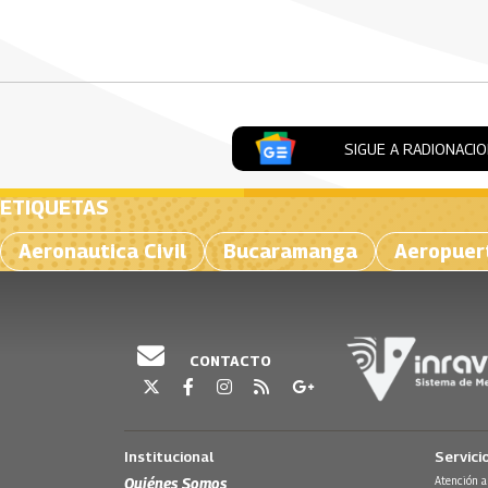
Artículos Player
SIGUE A RADIONACI
ETIQUETAS
Aeronautica Civil
Bucaramanga
Aeropuer
CONTACTO
Institucional
Servici
Quiénes Somos
Atención a