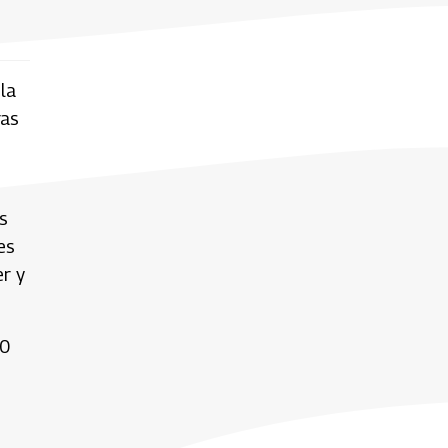
la
ras
s
es
er y
40