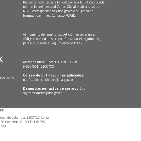
Reclamos, Solicitudes y Felicitaciones a la Entidad puede
remitir lo pertinente al Correo Oficial Institucional de
RTVC
correspondencia@rtvc.gov.co
o diligenciar el
formulario en línea:
Contacto PQRSD.
Al momento de registrar su petición, se generará un
código con el cual usted podrá realizar el seguimiento,
para ello, ingrese a:
Seguimiento de PQRS
Asesor en línea: lunes 9:30 a.m. - 12 m
(+57) (601) 2200700
Correo de notificaciones judiciales:
personales
notificacionesjudiciales@rtvc.gov.co
Denuncias por actos de corrupción:
soytransparente@rtvc.gov.co
s:
ional de Colombia: 2200727, Línea
l de Colombia: 01 8000 118 959.
0700