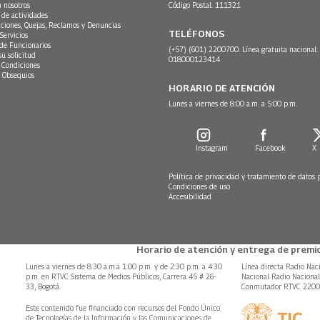
n nosotros
Código Postal: 111321
 de actividades
ciones, Quejas, Reclamos y Denuncias
TELÉFONOS
Servicios
 de Funcionarios
(+57) (601) 2200700. Línea gratuita nacional:
su solicitud
018000123414
 Condiciones
 Obsequios
HORARIO DE ATENCIÓN
Lunes a viernes de 8:00 a.m. a 5:00 p.m.
Instagram
Facebook
X
Política de privacidad y tratamiento de datos 
Condiciones de uso
Accesibilidad
Horario de atención y entrega de premio
Lunes a viernes de 8:30 a.m.a 1:00 p.m. y de 2:30 p.m. a 4:30
Línea directa Radio Nac
p.m. en RTVC Sistema de Medios Públicos, Carrera 45 # 26-
Nacional Radio Naciona
33, Bogotá.
Conmutador RTVC 220
Este contenido fue financiado con recursos del Fondo Único
de Tecnologías de la Información y las Comunicaciones de