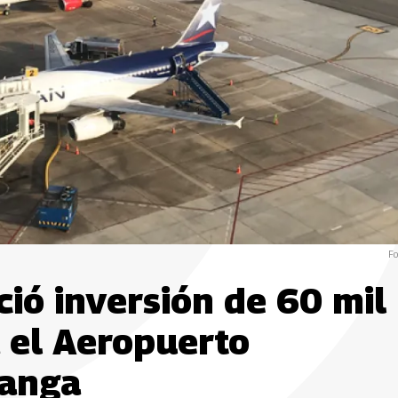
Fo
ció inversión de 60 mil
 el Aeropuerto
manga