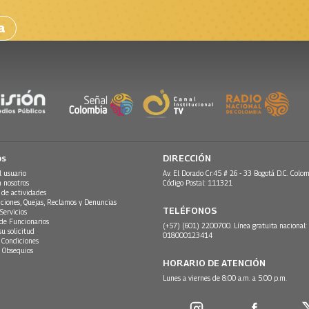
a
os
DIRECCIÓN
l usuario
Av. El Dorado Cr.45 # 26 - 33 Bogotá D.C. Colom
n nosotros
Código Postal: 111321
 de actividades
ciones, Quejas, Reclamos y Denuncias
TELÉFONOS
Servicios
 de Funcionarios
(+57) (601) 2200700. Línea gratuita nacional:
su solicitud
018000123414
 Condiciones
 Obsequios
HORARIO DE ATENCIÓN
Lunes a viernes de 8:00 a.m. a 5:00 p.m.