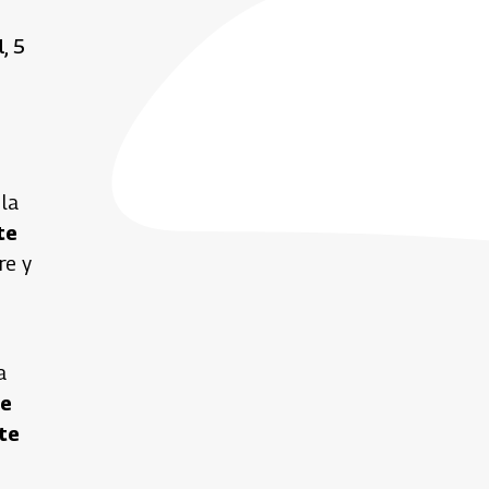
, 5
 la
te
re y
a
de
te