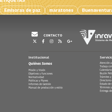
ETIQUETAS
Emisoras de paz
maratones
Buenaventur
CONTACTO
Institucional
Servici
Quiénes Somos
Atención a
Trabaja co
Calendario
Misión y Visión
Buzón Peti
Objetivos y funciones
Trámites y 
Normatividad
Directorio
Políticas y Planes
Estado de 
Informes de Gestión
Términos y
Manual de producción y estilo
Entrega de