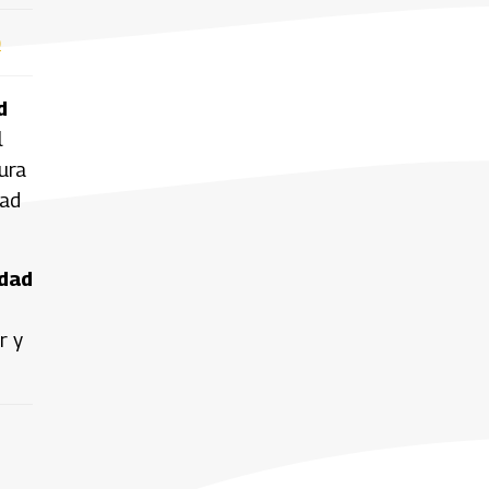
o
d
l
ura
dad
idad
r y