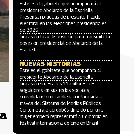
Este es el gabinete que acompañará al
presidente Abelardo de la Espriella
Presentan pruebas de presunto fraude
electoral en las elecciones presidenciales
de 2026
Inravisión tuvo disposición para transmitir la
posesión presidencial de Abelardo de la
Espriella
NUEVAS HISTORIAS
Este es el gabinete que acompañará al
presidente Abelardo de la Espriella
Inravisión supera los 11 millones de
seguidores en sus redes sociales,
consolidando una audiencia informada a
través del Sistema de Medios Públicos
Cortometraje cordobés dirigido por una
ra
mujer emberá representará a Colombia en
festival internacional de cine en Brasil