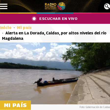
Pasar al contenido principal
ESCUCHAR EN VIVO
Inicio
Mi país
Alerta en La Dorada, Caldas, por altos niveles del río
Magdalena
MI PAÍS
Foto: Gobernación de Caldas