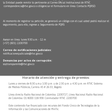
la Entidad puede remitir lo pertinente al Correo Oficial Institucional de RTVC
correspondencia@rtvc.gov.co
o diligenciar el formulario en línea:
Contacto PQRSD.
Al momento de registrar su petición, se generará un código con el cual usted podrá realizar el
seguimiento, para ello, ingrese a:
Seguimiento de PQRS
Asesor en línea: lunes 9:30 a.m. - 12 m
(+57) (601) 2200700
Correo de notificaciones judiciales:
notificacionesjudiciales@rtvc.gov.co
Denuncias por actos de corrupción:
soytransparente@rtvc.gov.co
Horario de atención y entrega de premios:
Lunes a viernes de 8:30 a.m.a 1:00 p.m. y de 2:30 p.m. a 4:30 p.m. en RTVC Sistema
de Medios Públicos, Carrera 45 # 26-33, Bogotá.
Línea directa Radio Nacional de Colombia: 2200727, Línea Nacional Radio Nacional
de Colombia: 01 8000 118 959. Conmutador RTVC 2200700
Este contenido fue financiado con recursos del Fondo Único de Tecnologías de la
Información y las Comunicaciones de MinTic.