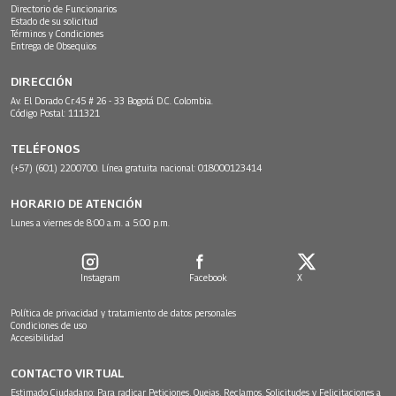
Directorio de Funcionarios
Estado de su solicitud
Términos y Condiciones
Entrega de Obsequios
DIRECCIÓN
Av. El Dorado Cr.45 # 26 - 33 Bogotá D.C. Colombia.
Código Postal: 111321
TELÉFONOS
(+57) (601) 2200700. Línea gratuita nacional: 018000123414
HORARIO DE ATENCIÓN
Lunes a viernes de 8:00 a.m. a 5:00 p.m.
Instagram
Facebook
X
Política de privacidad y tratamiento de datos personales
Condiciones de uso
Accesibilidad
CONTACTO VIRTUAL
Estimado Ciudadano: Para radicar Peticiones, Quejas, Reclamos, Solicitudes y Felicitaciones a