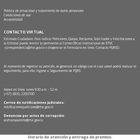
Política de privacidad y tratamiento de datos personales
Condiciones de uso
Accesibilidad
CONTACTO VIRTUAL
Estimado Ciudadano: Para radicar Peticiones, Quejas, Reclamos, Solicitudes y Felicitaciones a
la Entidad puede remitir lo pertinente al Correo Oficial Institucional de RTVC
correspondencia@rtvc.gov.co
o diligenciar el formulario en línea:
Contacto PQRSD.
Al momento de registrar su petición, se generará un código con el cual usted podrá realizar el
seguimiento, para ello, ingrese a:
Seguimiento de PQRS
Asesor en línea: lunes 9:30 a.m. - 12 m
(+57) (601) 2200700
Correo de notificaciones judiciales:
notificacionesjudiciales@rtvc.gov.co
Denuncias por actos de corrupción:
soytransparente@rtvc.gov.co
Horario de atención y entrega de premios: