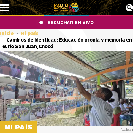
Pasar al contenido principal
ESCUCHAR EN VIVO
Inicio
Mi país
Caminos de identidad: Educación propia y memoria en
el río San Juan, Chocó
MI PAÍS
Acadesan