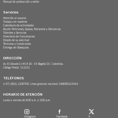
Manual de producción y estilo
Servicios
Atención al usuario
Trabaja con nosotros
Calendario de actividades
Buzón Peticiones, Quejas, Reclamos y Denuncias
Trámites y Servicios
Directorio de Funcionarios
Estado de su solicitud
Términos y Condiciones
Entrega de Obsequios
DIRECCIÓN
Av. El Dorado Cr.45 # 26 - 33 Bogotá D.C. Colombia.
Código Postal: 111321
TELÉFONOS
(+57) (601) 2200700. Línea gratuita nacional: 018000123414
HORARIO DE ATENCIÓN
Lunes a viernes de 8:00 a.m. a 5:00 p.m.
Instagram
Facebook
X