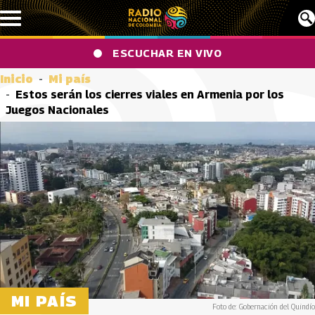
Pasar al contenido principal
ESCUCHAR EN VIVO
Inicio
Mi país
Estos serán los cierres viales en Armenia por los
Juegos Nacionales
MI PAÍS
Foto de: Gobernación del Quindío