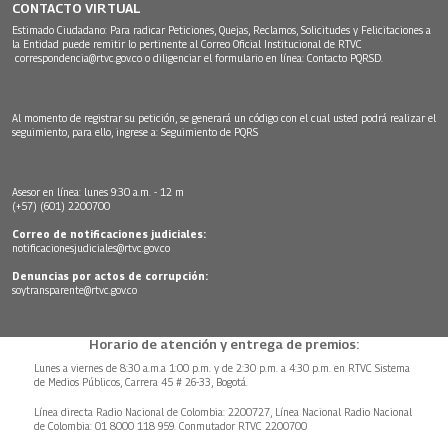
CONTACTO VIRTUAL
Estimado Ciudadano: Para radicar Peticiones, Quejas, Reclamos, Solicitudes y Felicitaciones a
la Entidad puede remitir lo pertinente al Correo Oficial Institucional de RTVC
correspondencia@rtvc.gov.co
o diligenciar el formulario en línea:
Contacto PQRSD.
Al momento de registrar su petición, se generará un código con el cual usted podrá realizar el
seguimiento, para ello, ingrese a:
Seguimiento de PQRS
Asesor en línea: lunes 9:30 a.m. - 12 m
(+57) (601) 2200700
Correo de notificaciones judiciales:
notificacionesjudiciales@rtvc.gov.co
Denuncias por actos de corrupción:
soytransparente@rtvc.gov.co
Horario de atención y entrega de premios:
Lunes a viernes de 8:30 a.m.a 1:00 p.m. y de 2:30 p.m. a 4:30 p.m. en RTVC Sistema
de Medios Públicos, Carrera 45 # 26-33, Bogotá.
Línea directa Radio Nacional de Colombia: 2200727, Línea Nacional Radio Nacional
de Colombia: 01 8000 118 959. Conmutador RTVC 2200700