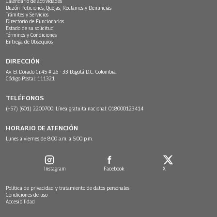
Calendario de actividades
Buzón Peticiones, Quejas, Reclamos y Denuncias
Trámites y Servicios
Directorio de Funcionarios
Estado de su solicitud
Términos y Condiciones
Entrega de Obsequios
DIRECCIÓN
Av. El Dorado Cr.45 # 26 - 33 Bogotá D.C. Colombia.
Código Postal: 111321
TELÉFONOS
(+57) (601) 2200700. Línea gratuita nacional: 018000123414
HORARIO DE ATENCIÓN
Lunes a viernes de 8:00 a.m. a 5:00 p.m.
Instagram
Facebook
X
Política de privacidad y tratamiento de datos personales
Condiciones de uso
Accesibilidad