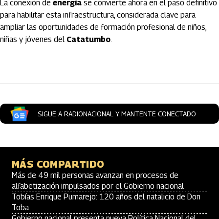
La conexión de
energía
se convierte ahora en el paso definitivo
para habilitar esta infraestructura, considerada clave para
ampliar las oportunidades de formación profesional de niños,
niñas y jóvenes del
Catatumbo
.
Artículos Player
SIGUE A RADIONACIONAL Y MANTENTE CONECTADO
MÁS COMPARTIDO
Más de 49 mil personas avanzan en procesos de
alfabetización impulsados por el Gobierno nacional
Tobías Enrique Pumarejo: 120 años del natalicio de Don
Toba
Gobierno nacional presenta nueva Política Nacional del