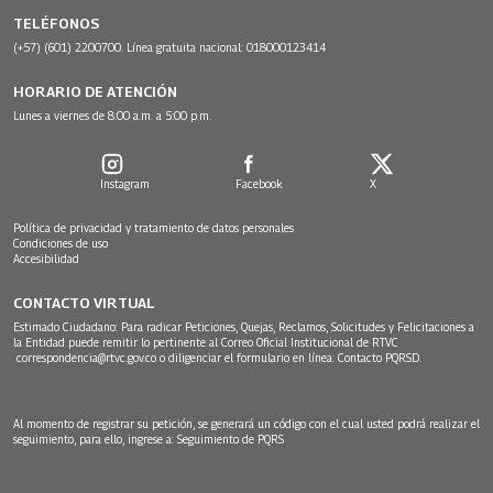
TELÉFONOS
(+57) (601) 2200700. Línea gratuita nacional: 018000123414
HORARIO DE ATENCIÓN
Lunes a viernes de 8:00 a.m. a 5:00 p.m.
Instagram
Facebook
X
Política de privacidad y tratamiento de datos personales
Condiciones de uso
Accesibilidad
CONTACTO VIRTUAL
Estimado Ciudadano: Para radicar Peticiones, Quejas, Reclamos, Solicitudes y Felicitaciones a
la Entidad puede remitir lo pertinente al Correo Oficial Institucional de RTVC
correspondencia@rtvc.gov.co
o diligenciar el formulario en línea:
Contacto PQRSD.
Al momento de registrar su petición, se generará un código con el cual usted podrá realizar el
seguimiento, para ello, ingrese a:
Seguimiento de PQRS