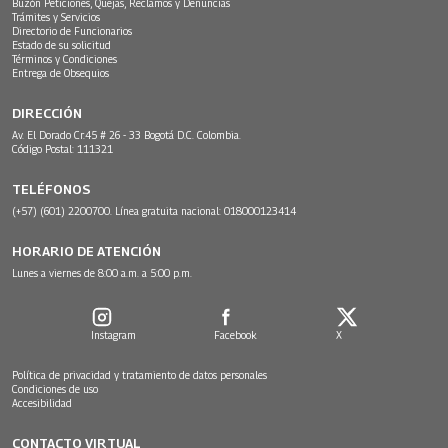
Buzón Peticiones, Quejas, Reclamos y Denuncias
Trámites y Servicios
Directorio de Funcionarios
Estado de su solicitud
Términos y Condiciones
Entrega de Obsequios
DIRECCIÓN
Av. El Dorado Cr.45 # 26 - 33 Bogotá D.C. Colombia.
Código Postal: 111321
TELÉFONOS
(+57) (601) 2200700. Línea gratuita nacional: 018000123414
HORARIO DE ATENCIÓN
Lunes a viernes de 8:00 a.m. a 5:00 p.m.
Instagram
Facebook
X
Política de privacidad y tratamiento de datos personales
Condiciones de uso
Accesibilidad
CONTACTO VIRTUAL