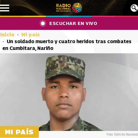
Pasar al contenido principal
ESCUCHAR EN VIVO
Inicio
Mi país
Un soldado muerto y cuatro heridos tras combates
en Cumbitara, Nariño
MI PAÍS
Foto: Ejército Nacional