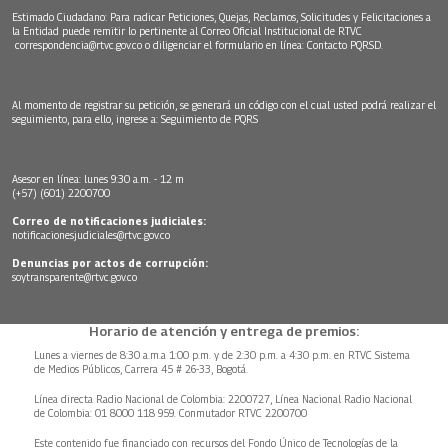
Estimado Ciudadano: Para radicar Peticiones, Quejas, Reclamos, Solicitudes y Felicitaciones a
la Entidad puede remitir lo pertinente al Correo Oficial Institucional de RTVC
correspondencia@rtvc.gov.co
o diligenciar el formulario en línea:
Contacto PQRSD.
Al momento de registrar su petición, se generará un código con el cual usted podrá realizar el
seguimiento, para ello, ingrese a:
Seguimiento de PQRS
Asesor en línea: lunes 9:30 a.m. - 12 m
(+57) (601) 2200700
Correo de notificaciones judiciales:
notificacionesjudiciales@rtvc.gov.co
Denuncias por actos de corrupción:
soytransparente@rtvc.gov.co
Horario de atención y entrega de premios:
Lunes a viernes de 8:30 a.m.a 1:00 p.m. y de 2:30 p.m. a 4:30 p.m. en RTVC Sistema
de Medios Públicos, Carrera 45 # 26-33, Bogotá.
Línea directa Radio Nacional de Colombia: 2200727, Línea Nacional Radio Nacional
de Colombia: 01 8000 118 959. Conmutador RTVC 2200700
Este contenido fue financiado con recursos del Fondo Único de Tecnologías de la