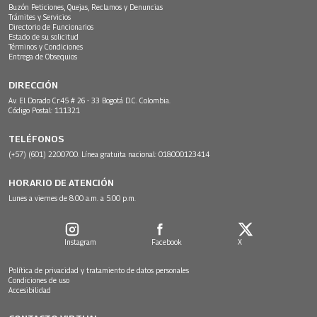
Buzón Peticiones, Quejas, Reclamos y Denuncias
Trámites y Servicios
Directorio de Funcionarios
Estado de su solicitud
Términos y Condiciones
Entrega de Obsequios
DIRECCIÓN
Av. El Dorado Cr.45 # 26 - 33 Bogotá D.C. Colombia.
Código Postal: 111321
TELÉFONOS
(+57) (601) 2200700. Línea gratuita nacional: 018000123414
HORARIO DE ATENCIÓN
Lunes a viernes de 8:00 a.m. a 5:00 p.m.
Instagram
Facebook
X
Política de privacidad y tratamiento de datos personales
Condiciones de uso
Accesibilidad