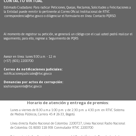
CONTACTO VIRTUAL
Estimado Ciudadano: Para radicar Peticiones, Quejas, Reclamos, Solicitudes y Felicitaciones a
la Entidad puede remitir lo pertinente al Correo Oficial Institucional de RTVC
correspondencia@rtvc.gov.co
o diligenciar el formulario en línea:
Contacto PQRSD.
Al momento de registrar su petición, se generará un código con el cual usted podrá realizar el
seguimiento, para ello, ingrese a:
Seguimiento de PQRS
Asesor en línea: lunes 9:30 a.m. - 12 m
(+57) (601) 2200700
Correo de notificaciones judiciales:
notificacionesjudiciales@rtvc.gov.co
Denuncias por actos de corrupción:
soytransparente@rtvc.gov.co
Horario de atención y entrega de premios:
Lunes a viernes de 8:30 a.m.a 1:00 p.m. y de 2:30 p.m. a 4:30 p.m. en RTVC Sistema
de Medios Públicos, Carrera 45 # 26-33, Bogotá.
Línea directa Radio Nacional de Colombia: 2200727, Línea Nacional Radio Nacional
de Colombia: 01 8000 118 959. Conmutador RTVC 2200700