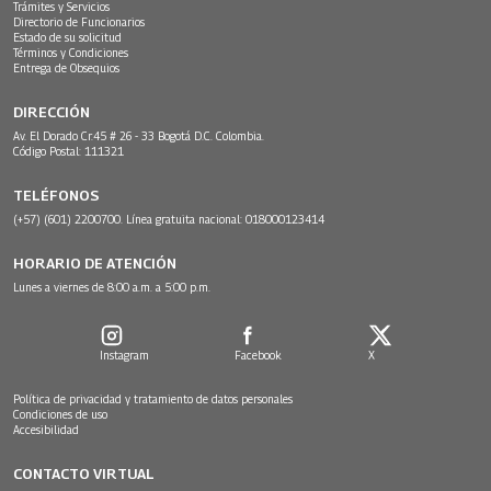
Trámites y Servicios
Directorio de Funcionarios
Estado de su solicitud
Términos y Condiciones
Entrega de Obsequios
DIRECCIÓN
Av. El Dorado Cr.45 # 26 - 33 Bogotá D.C. Colombia.
Código Postal: 111321
TELÉFONOS
(+57) (601) 2200700. Línea gratuita nacional: 018000123414
HORARIO DE ATENCIÓN
Lunes a viernes de 8:00 a.m. a 5:00 p.m.
Instagram
Facebook
X
Política de privacidad y tratamiento de datos personales
Condiciones de uso
Accesibilidad
CONTACTO VIRTUAL