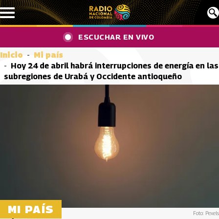
Pasar al contenido principal
ESCUCHAR EN VIVO
Inicio
Mi país
Hoy 24 de abril habrá interrupciones de energía en las
subregiones de Urabá y Occidente antioqueño
MI PAÍS
Foto: Pexels