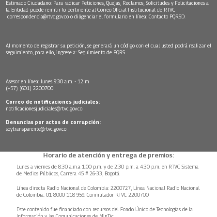
Estimado Ciudadano: Para radicar Peticiones, Quejas, Reclamos, Solicitudes y Felicitaciones a
la Entidad puede remitir lo pertinente al Correo Oficial Institucional de RTVC
correspondencia@rtvc.gov.co
o diligenciar el formulario en línea:
Contacto PQRSD.
Al momento de registrar su petición, se generará un código con el cual usted podrá realizar el
seguimiento, para ello, ingrese a:
Seguimiento de PQRS
Asesor en línea: lunes 9:30 a.m. - 12 m
(+57) (601) 2200700
Correo de notificaciones judiciales:
notificacionesjudiciales@rtvc.gov.co
Denuncias por actos de corrupción:
soytransparente@rtvc.gov.co
Horario de atención y entrega de premios:
Lunes a viernes de 8:30 a.m.a 1:00 p.m. y de 2:30 p.m. a 4:30 p.m. en RTVC Sistema
de Medios Públicos, Carrera 45 # 26-33, Bogotá.
Línea directa Radio Nacional de Colombia: 2200727, Línea Nacional Radio Nacional
de Colombia: 01 8000 118 959. Conmutador RTVC 2200700
Este contenido fue financiado con recursos del Fondo Único de Tecnologías de la
Información y las Comunicaciones de MinTic.