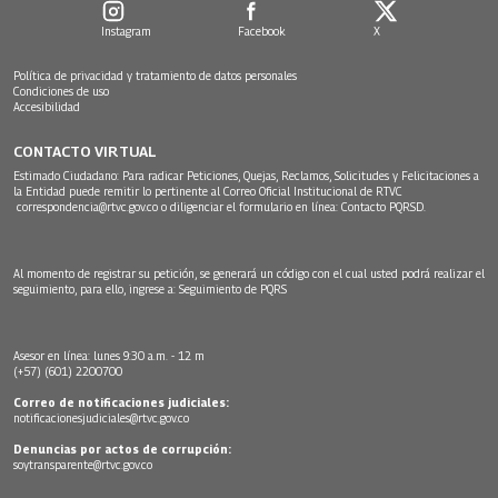
Instagram
Facebook
X
Política de privacidad y tratamiento de datos personales
Condiciones de uso
Accesibilidad
CONTACTO VIRTUAL
Estimado Ciudadano: Para radicar Peticiones, Quejas, Reclamos, Solicitudes y Felicitaciones a
la Entidad puede remitir lo pertinente al Correo Oficial Institucional de RTVC
correspondencia@rtvc.gov.co
o diligenciar el formulario en línea:
Contacto PQRSD.
Al momento de registrar su petición, se generará un código con el cual usted podrá realizar el
seguimiento, para ello, ingrese a:
Seguimiento de PQRS
Asesor en línea: lunes 9:30 a.m. - 12 m
(+57) (601) 2200700
Correo de notificaciones judiciales:
notificacionesjudiciales@rtvc.gov.co
Denuncias por actos de corrupción:
soytransparente@rtvc.gov.co