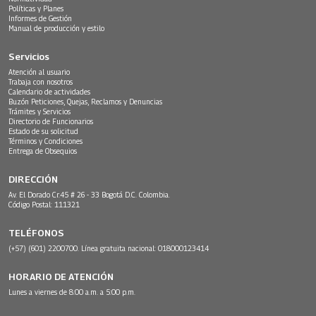
Políticas y Planes
Informes de Gestión
Manual de producción y estilo
Servicios
Atención al usuario
Trabaja con nosotros
Calendario de actividades
Buzón Peticiones, Quejas, Reclamos y Denuncias
Trámites y Servicios
Directorio de Funcionarios
Estado de su solicitud
Términos y Condiciones
Entrega de Obsequios
DIRECCIÓN
Av. El Dorado Cr.45 # 26 - 33 Bogotá D.C. Colombia.
Código Postal: 111321
TELÉFONOS
(+57) (601) 2200700. Línea gratuita nacional: 018000123414
HORARIO DE ATENCIÓN
Lunes a viernes de 8:00 a.m. a 5:00 p.m.