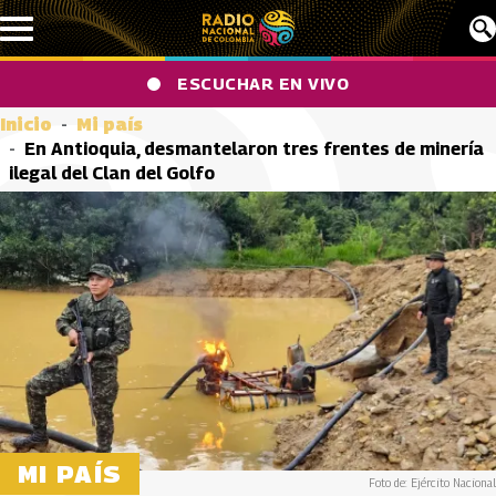
Pasar al contenido principal
ESCUCHAR EN VIVO
Inicio
Mi país
En Antioquia, desmantelaron tres frentes de minería
ilegal del Clan del Golfo
MI PAÍS
Foto de: Ejército Nacional