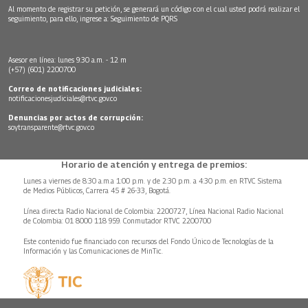
Al momento de registrar su petición, se generará un código con el cual usted podrá realizar el
seguimiento, para ello, ingrese a:
Seguimiento de PQRS
Asesor en línea: lunes 9:30 a.m. - 12 m
(+57) (601) 2200700
Correo de notificaciones judiciales:
notificacionesjudiciales@rtvc.gov.co
Denuncias por actos de corrupción:
soytransparente@rtvc.gov.co
Horario de atención y entrega de premios:
Lunes a viernes de 8:30 a.m.a 1:00 p.m. y de 2:30 p.m. a 4:30 p.m. en RTVC Sistema
de Medios Públicos, Carrera 45 # 26-33, Bogotá.
Línea directa Radio Nacional de Colombia: 2200727, Línea Nacional Radio Nacional
de Colombia: 01 8000 118 959. Conmutador RTVC 2200700
Este contenido fue financiado con recursos del Fondo Único de Tecnologías de la
Información y las Comunicaciones de MinTic.