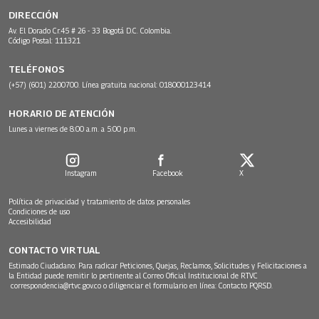
DIRECCIÓN
Av. El Dorado Cr.45 # 26 - 33 Bogotá D.C. Colombia.
Código Postal: 111321
TELÉFONOS
(+57) (601) 2200700. Línea gratuita nacional: 018000123414
HORARIO DE ATENCIÓN
Lunes a viernes de 8:00 a.m. a 5:00 p.m.
Instagram
Facebook
X
Política de privacidad y tratamiento de datos personales
Condiciones de uso
Accesibilidad
CONTACTO VIRTUAL
Estimado Ciudadano: Para radicar Peticiones, Quejas, Reclamos, Solicitudes y Felicitaciones a
la Entidad puede remitir lo pertinente al Correo Oficial Institucional de RTVC
correspondencia@rtvc.gov.co
o diligenciar el formulario en línea:
Contacto PQRSD.