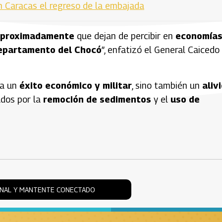
 Caracas el regreso de la embajada
 aproximadamente
que dejan de percibir en
economía
epartamento del Chocó
”, enfatizó el General Caicedo
ta un
éxito económico y militar
, sino también un
aliv
ados por la
remoción de sedimentos
y el
uso de
ONAL Y MANTENTE CONECTADO