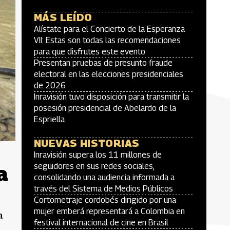
MÁS LEÍDO
Alístate para el Concierto de la Esperanza
VII: Estas son todas las recomendaciones
para que disfrutes este evento
Presentan pruebas de presunto fraude
electoral en las elecciones presidenciales
de 2026
Inravisión tuvo disposición para transmitir la
posesión presidencial de Abelardo de la
Espriella
NUEVAS HISTORIAS
Inravisión supera los 11 millones de
a
seguidores en sus redes sociales,
consolidando una audiencia informada a
través del Sistema de Medios Públicos
Cortometraje cordobés dirigido por una
mujer emberá representará a Colombia en
a
festival internacional de cine en Brasil