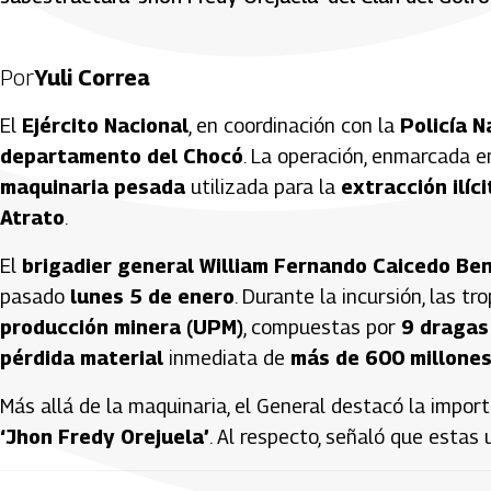
Por
Yuli Correa
El
Ejército Nacional
, en coordinación con la
Policía N
departamento del Chocó
. La operación, enmarcada e
maquinaria pesada
utilizada para la
extracción ilíc
Atrato
.
El
brigadier general William Fernando Caicedo Be
pasado
lunes 5 de enero
. Durante la incursión, las tr
producción minera (UPM)
, compuestas por
9 dragas
pérdida material
inmediata de
más de 600 millones
Más allá de la maquinaria, el General destacó la impor
‘Jhon Fredy Orejuela’
. Al respecto, señaló que estas