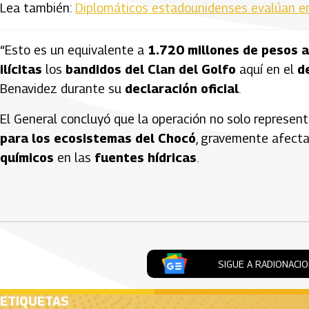
Lea también:
Diplomáticos estadounidenses evalúan en
“Esto es un equivalente a
1.720 millones de pesos
ilícitas
los
bandidos del Clan del Golfo
aquí en el
d
Benavidez durante su
declaración oficial
.
El General concluyó que la operación no solo represen
para los ecosistemas del Chocó
, gravemente afect
químicos
en las
fuentes hídricas
.
Artículos Player
SIGUE A RADIONACI
ETIQUETAS