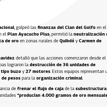
acional
, golpeó las
finanzas del Clan del Golfo
en el
n el
Plan Ayacucho Plus
, permitió la
neutralización 
ita de oro
en zonas rurales de
Quibdó
y
Carmen de
navidez
detalló que las acciones comenzaron desde el
opas lograron la
destrucción de 36 unidades de
 tipo buzo
y
27 motores
. Estos equipos representan 
 de pesos
para la
organización criminal
.
tancia de
frenar el flujo de caja
de la
subestructura
 unidades
“producían 4.000 gramos de oro mensual