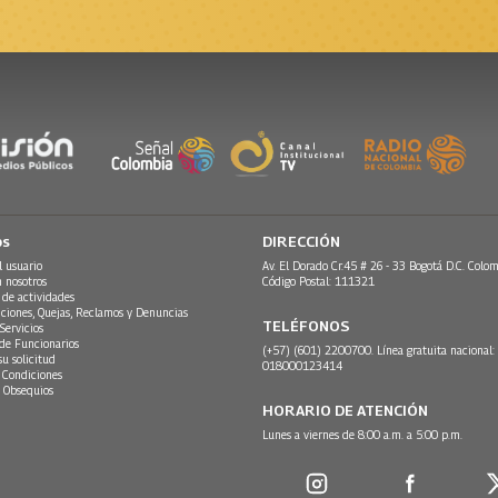
os
DIRECCIÓN
l usuario
Av. El Dorado Cr.45 # 26 - 33 Bogotá D.C. Colom
n nosotros
Código Postal: 111321
 de actividades
ciones, Quejas, Reclamos y Denuncias
TELÉFONOS
Servicios
 de Funcionarios
(+57) (601) 2200700. Línea gratuita nacional:
su solicitud
018000123414
 Condiciones
 Obsequios
HORARIO DE ATENCIÓN
Lunes a viernes de 8:00 a.m. a 5:00 p.m.