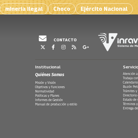
mineria ilegal
Choco
Ejército Nacional
CONTACTO
Institucional
Servici
Quiénes Somos
Atención a
Trabaja co
Calendario
Misión y Visión
Buzón Peti
Objetivos y funciones
Trámites y 
Normatividad
Directorio
Políticas y Planes
Estado de 
Informes de Gestión
Términos y
Manual de producción y estilo
Entrega de