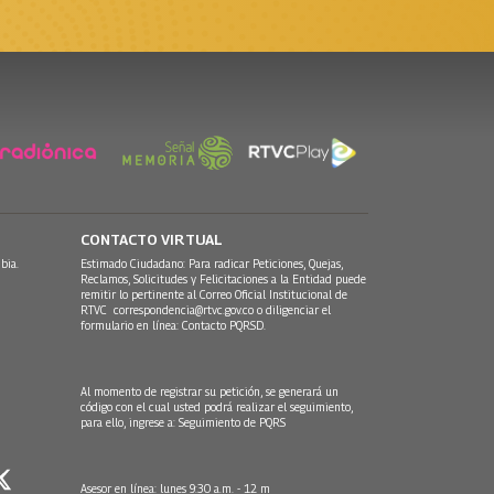
CONTACTO VIRTUAL
bia.
Estimado Ciudadano: Para radicar Peticiones, Quejas,
Reclamos, Solicitudes y Felicitaciones a la Entidad puede
remitir lo pertinente al Correo Oficial Institucional de
RTVC
correspondencia@rtvc.gov.co
o diligenciar el
formulario en línea:
Contacto PQRSD.
Al momento de registrar su petición, se generará un
código con el cual usted podrá realizar el seguimiento,
para ello, ingrese a:
Seguimiento de PQRS
Asesor en línea: lunes 9:30 a.m. - 12 m