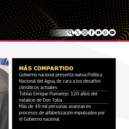
MÁS COMPARTIDO
Gobierno nacional presenta nueva Política
Nacional del Agua, de cara a los desafíos
climáticos actuales
Tobías Enrique Pumarejo: 120 años del
natalicio de Don Toba
Más de 49 mil personas avanzan en
procesos de alfabetización impulsados por
el Gobierno nacional