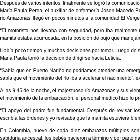
Después de varios intentos, finalmente se logró la comunicació
María Paula Perea, el auxiliar de enfermería Josen Macedo Per
río Amazonas, llegó en pocos minutos a la comunidad El Vergel
“El motorista nos llevaba con seguridad, pero iba realmente
mamita estaba acurrucada, en la posición de pujo que manejan 
Había poco tiempo y muchas decisiones por tomar. Luego de subir
María Paula tomó la decisión de dirigirse hacia Leticia.
“Sabía que en Puerto Nariño no podríamos atender una emerge
sabía que el movimiento del río iba a acelerar el nacimiento”, ex
A las 9:45 de la noche, el majestuoso río Amazonas y sus vient
el movimiento de la embarcación, el personal médico hizo lo pr
“El apoyo del padre fue fundamental. Después de revisar los 
escribía las órdenes y yo revisaba que la mamita estuviera bien”
En Colombia, nueve de cada diez embarazos múltiples son p
sabiduría ancestral, los bebés nacieron a término y por parto na