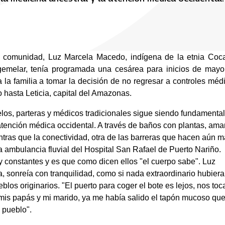
u comunidad, Luz Marcela Macedo, indígena de la etnia Coca
melar, tenía programada una cesárea para inicios de mayo; 
la familia a tomar la decisión de no regresar a controles médi
 hasta Leticia, capital del Amazonas.
elos, parteras y médicos tradicionales sigue siendo fundamental 
atención médica occidental. A través de baños con plantas, amar
tras que la conectividad, otra de las barreras que hacen aún m
la ambulancia fluvial del Hospital San Rafael de Puerto Nariño.
constantes y es que como dicen ellos "el cuerpo sabe". Luz 
sonreía con tranquilidad, como si nada extraordinario hubiera 
os originarios. "El puerto para coger el bote es lejos, nos toca
s papás y mi marido, ya me había salido el tapón mucoso que
 pueblo".