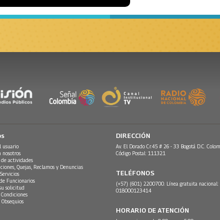
os
DIRECCIÓN
l usuario
Av. El Dorado Cr.45 # 26 - 33 Bogotá D.C. Colom
n nosotros
Código Postal: 111321
 de actividades
ciones, Quejas, Reclamos y Denuncias
TELÉFONOS
Servicios
 de Funcionarios
(+57) (601) 2200700. Línea gratuita nacional:
su solicitud
018000123414
 Condiciones
 Obsequios
HORARIO DE ATENCIÓN