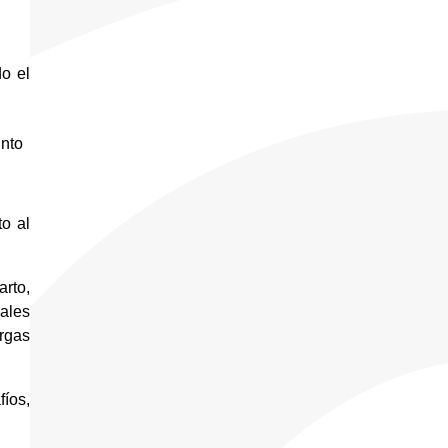
o el 
nto 
 al 
rto, 
ales 
gas 
íos, 