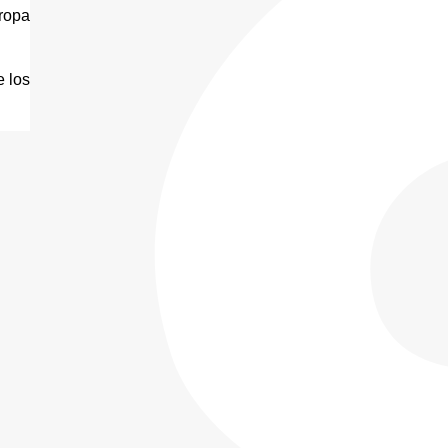
ropa 
 los 