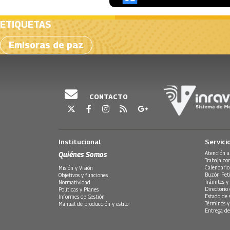
ETIQUETAS
Emisoras de paz
CONTACTO
Institucional
Servici
Quiénes Somos
Atención a
Trabaja co
Calendario
Misión y Visión
Buzón Peti
Objetivos y funciones
Trámites y 
Normatividad
Directorio
Políticas y Planes
Estado de 
Informes de Gestión
Términos y
Manual de producción y estilo
Entrega de