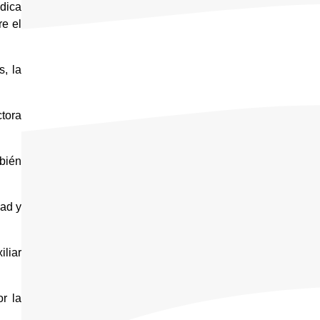
dica 
e el 
, la 
tora 
ién 
ad y 
liar 
 la 