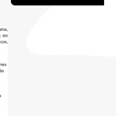
ma, 
sin 
cos, 
res 
ás 
 
 