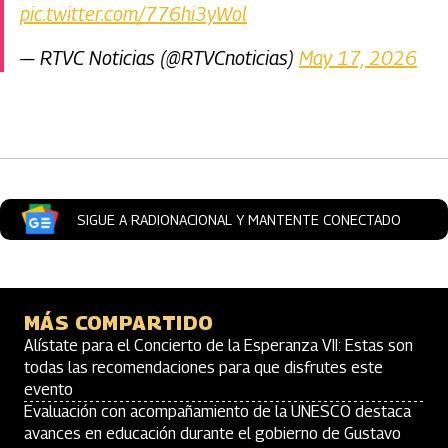
pic.twitter.com/776hi3yWol
— RTVC Noticias (@RTVCnoticias)
May 17, 2026
Artículos Player
SIGUE A RADIONACIONAL Y MANTENTE CONECTADO
MÁS COMPARTIDO
Alístate para el Concierto de la Esperanza VII: Estas son
todas las recomendaciones para que disfrutes este
evento
Evaluación con acompañamiento de la UNESCO destaca
avances en educación durante el gobierno de Gustavo