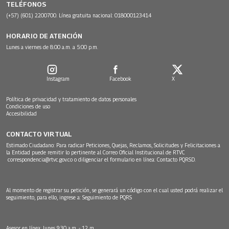
TELÉFONOS
(+57) (601) 2200700. Línea gratuita nacional: 018000123414
HORARIO DE ATENCIÓN
Lunes a viernes de 8:00 a.m. a 5:00 p.m.
Instagram
Facebook
X
Política de privacidad y tratamiento de datos personales
Condiciones de uso
Accesibilidad
CONTACTO VIRTUAL
Estimado Ciudadano: Para radicar Peticiones, Quejas, Reclamos, Solicitudes y Felicitaciones a
la Entidad puede remitir lo pertinente al Correo Oficial Institucional de RTVC
correspondencia@rtvc.gov.co
o diligenciar el formulario en línea:
Contacto PQRSD.
Al momento de registrar su petición, se generará un código con el cual usted podrá realizar el
seguimiento, para ello, ingrese a:
Seguimiento de PQRS
Asesor en línea: lunes 9:30 a.m. - 12 m