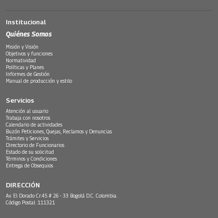
Institucional
Quiénes Somos
Misión y Visión
Objetivos y funciones
Normatividad
Políticas y Planes
Informes de Gestión
Manual de producción y estilo
Servicios
Atención al usuario
Trabaja con nosotros
Calendario de actividades
Buzón Peticiones, Quejas, Reclamos y Denuncias
Trámites y Servicios
Directorio de Funcionarios
Estado de su solicitud
Términos y Condiciones
Entrega de Obsequios
DIRECCIÓN
Av. El Dorado Cr.45 # 26 - 33 Bogotá D.C. Colombia.
Código Postal: 111321