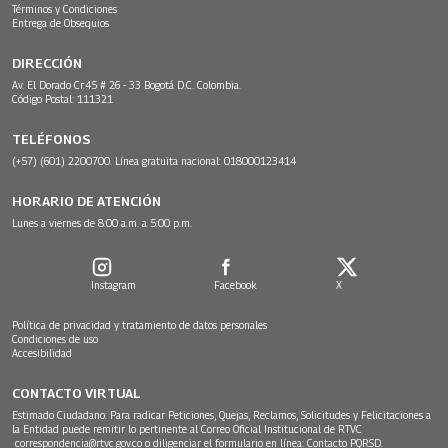
Términos y Condiciones
Entrega de Obsequios
DIRECCIÓN
Av. El Dorado Cr.45 # 26 - 33 Bogotá D.C. Colombia.
Código Postal: 111321
TELÉFONOS
(+57) (601) 2200700. Línea gratuita nacional: 018000123414
HORARIO DE ATENCIÓN
Lunes a viernes de 8:00 a.m. a 5:00 p.m.
Instagram
Facebook
X
Política de privacidad y tratamiento de datos personales
Condiciones de uso
Accesibilidad
CONTACTO VIRTUAL
Estimado Ciudadano: Para radicar Peticiones, Quejas, Reclamos, Solicitudes y Felicitaciones a
la Entidad puede remitir lo pertinente al Correo Oficial Institucional de RTVC
correspondencia@rtvc.gov.co
o diligenciar el formulario en línea:
Contacto PQRSD.