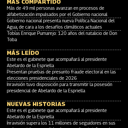
MÁS COMPARTIDO
Más de 49 mil personas avanzan en procesos de
alfabetización impulsados por el Gobierno nacional
Gobierno nacional presenta nueva Política Nacional del
Agua, de cara a los desafíos climáticos actuales
Tobías Enrique Pumarejo: 120 años del natalicio de Don
Toba
MÁS LEÍDO
Este es el gabinete que acompañará al presidente
Abelardo de la Espriella
Presentan pruebas de presunto fraude electoral en las
elecciones presidenciales de 2026
Inravisión tuvo disposición para transmitir la posesión
presidencial de Abelardo de la Espriella
NUEVAS HISTORIAS
Este es el gabinete que acompañará al presidente
Abelardo de la Espriella
Inravisión supera los 11 millones de seguidores en sus