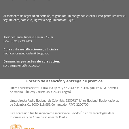
Al momento de registrar su petición, se generará un código con el cual usted podrá realizar el
seguimiento, para ello, ingrese a:
Seguimiento de PQRS
Asesor en línea: lunes 9:30 a.m. - 12 m
(+57) (601) 2200700
Correo de notificaciones judiciales:
notificacionesjudiciales@rtvc.gov.co
Denuncias por actos de corrupción:
soytransparente@rtvc.gov.co
Horario de atención y entrega de premios:
Lunes a viernes de 8:30 a.m.a 1:00 p.m. y de 2:30 p.m. a 4:30 p.m. en RTVC Sistema
de Medios Públicos, Carrera 45 # 26-33, Bogotá.
Línea directa Radio Nacional de Colombia: 2200727, Línea Nacional Radio Nacional
de Colombia: 01 8000 118 959. Conmutador RTVC 2200700
Este contenido fue financiado con recursos del Fondo Único de Tecnologías de la
Información y las Comunicaciones de MinTic.