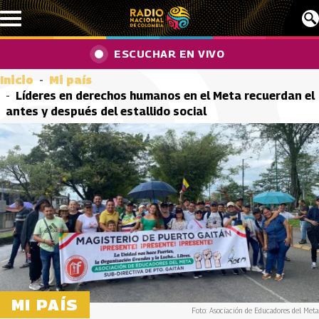
Pasar al contenido principal
ESCUCHAR EN VIVO
Inicio
Mi país
Líderes en derechos humanos en el Meta recuerdan el
antes y después del estallido social
MI PAÍS
Foto: Asociación de Educadores del Meta